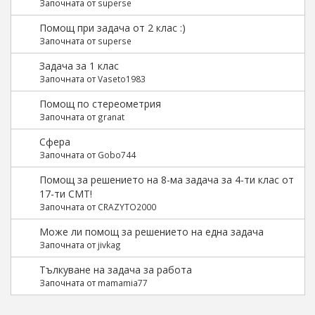
Започната от
superse
Помощ при задача от 2 клас :)
Започната от
superse
Задача за 1 клас
Започната от
Vaseto1983
Помощ по стереометрия
Започната от
granat
Сфера
Започната от
Gobo744
Помощ за решението на 8-ма задача за 4-ти клас от
17-ти СМТ!
Започната от
CRAZYTO2000
Може ли помощ за решението на една задача
Започната от
jivkag
Tълкуване на задача за работа
Започната от
mamamia77