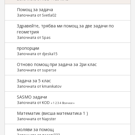
Помощ за задача
Започната от
Svetla02
Здравейте, трябва ми помощ за две задачи по
геометрия
Започната от
Spas
пропорции
Започната от
djeska15
Отново помощ при задача за 2ри клас
Започната от
superse
Задача за 5 клас
Започната от
kmanikatov
SASMO задачи
Започната от KOD
«
1
2
3
4
Всички
»
Математик (висша математика 1 )
Започната от
Napster
моляви за помощ
Започната от
georgi777