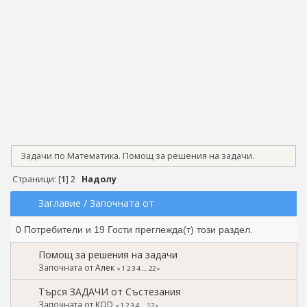
Задачи по Математика. Помощ за решения на задачи.
Страници: [
1
]
2
Надолу
Заглавие
/
Започната от
0 Потребители и 19 Гости преглежда(т) този раздел.
Помощ за решения на задачи
Започната от
Алек
«
1
2
3
4
...
22
»
Търся ЗАДАЧИ от Състезания
Започната от KOD
«
1
2
3
4
...
12
»