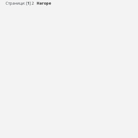
Страници: [
1
]
2
Нагоре