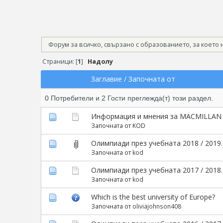
Форум за всичко, свързано с образованието, за което
Страници: [
1
]
Надолу
Заглавие
/
Започната от
0 Потребители и 2 Гости преглежда(т) този раздел.
Информация и мнения за MACMILLAN 
Започната от KOD
Олимпиади през учебната 2018 / 2019
Започната от
kod
Олимпиади през учебната 2017 / 2018
Започната от
kod
Which is the best university of Europe?
Започната от
oliviajohnson408