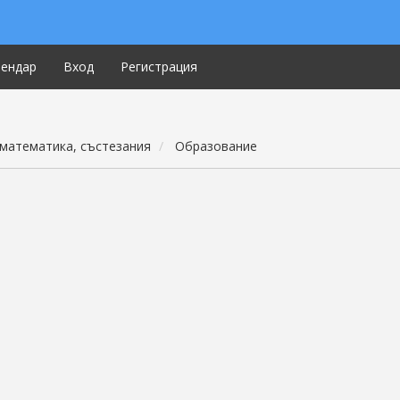
лендар
Вход
Регистрация
математика, състезания
Образование