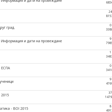
. Информация и дати на провеждане
685
24
815
0
руг град.
338
9
. Информация и дати на провеждане
798
1
348
0
в ЕСПА
341
9
 ученици
476
37
 2015
1479
8
атика - BOI 2015
491