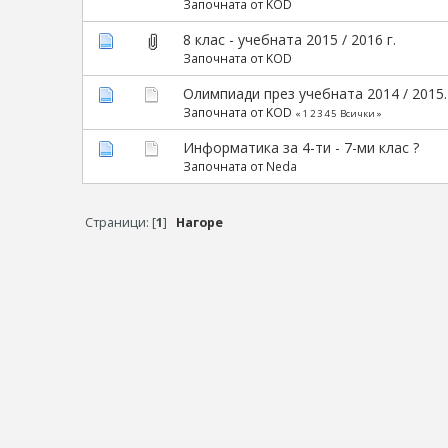
Започната от KOD
8 клас - учебната 2015 / 2016 г.
Започната от KOD
Олимпиади през учебната 2014 / 2015
Започната от KOD
«
1
2
3
4
5
Всички
»
Информатика за 4-ти - 7-ми клас ?
Започната от
Neda
Страници: [
1
]
Нагоре