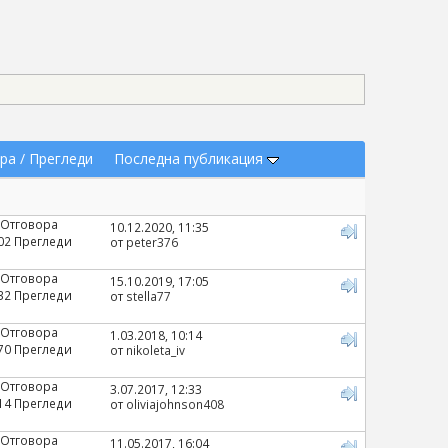
ра
/
Прегледи
Последна публикация
 Отговора
10.12.2020, 11:35
02 Прегледи
от
peter376
 Отговора
15.10.2019, 17:05
32 Прегледи
от
stella77
 Отговора
1.03.2018, 10:14
70 Прегледи
от
nikoleta_iv
 Отговора
3.07.2017, 12:33
14 Прегледи
от
oliviajohnson408
 Отговора
11.05.2017, 16:04