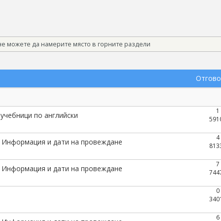
 не можете да намерите място в горните раздели
Отгово
1
учебници по английски
591
4
. Информация и дати на провеждане
813
7
. Информация и дати на провеждане
744
0
340
6