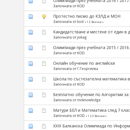
Олимпиади през учебната 2016 / 2017
Започната от KOD
Протестно писмо до КЗЛД и МОН
Започната от
kod
«
1
2
Всички
»
Кандидатстване и местене от един в д
Започната от
jivkag
Олимпиади през учебната 2015 / 2016
Започната от KOD
Онлайн обучение по английски
Започната от
Г.Георгиева
Школа по състезателна математика 
Започната от KOD
Безплатно обучение по Алгоритми за
Започната от
mnknowledge
Матури БЕЛ и Математика след 7 клас
Започната от KOD
«
1
2
3
Всички
»
XXIII Балканска Олимпиада по Информ