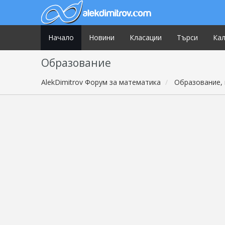
Начало
Новини
Класации
Търси
Ка
Образование
AlekDimitrov Форум за математика
Образование, 