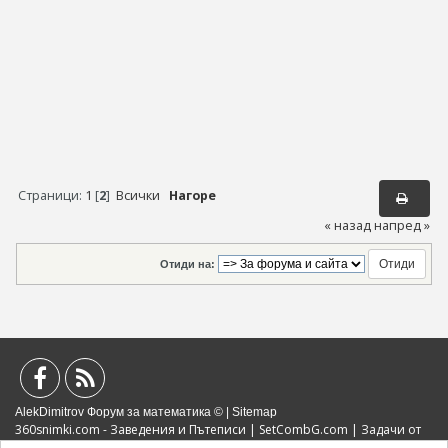
Страници:
1
[
2
]
Всички
Нагоре
« назад
напред »
Отиди на:
AlekDimitrov Форум за математика © |
Sitemap
360snimki.com - Заведения и Пътеписи
|
SetCombG.com
|
Задачи от
Математически Състезания
|
Портал за образование
|
Политика за