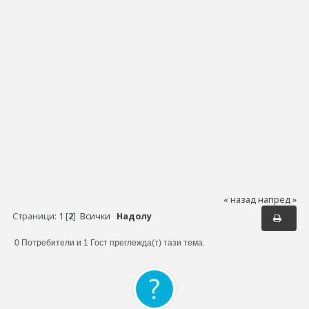
« назад
напред »
Страници:
1
[
2
]
Всички
Надолу
0 Потребители и 1 Гост преглежда(т) тази тема.