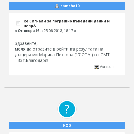
camcho10
Re:Сигнали за погрешно въведени данни и
непр&
«
Отговор #16 -:
25.06.2013, 18:17 »
Здравейте,
моля да отразите в рейтинга резултата на
дъщеря ми Марина Петкова (17 СОУ ) от СМТ
- 33т.Благодаря!
Активен
KOD