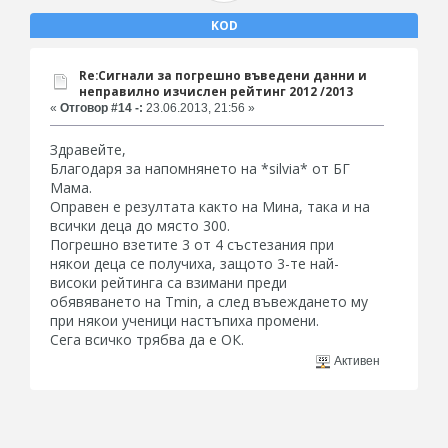
KOD
Re:Сигнали за погрешно въведени данни и
неправилно изчислен рейтинг 2012 /2013
«
Отговор #14 -:
23.06.2013, 21:56 »
Здравейте,
Благодаря за напомнянето на *silvia* от БГ
Мама.
Оправен е резултата както на Мина, така и на
всички деца до място 300.
Погрешно взетите 3 от 4 състезания при
някои деца се получиха, защото 3-те най-
високи рейтинга са взимани преди
обявяването на Tmin, а след въвеждането му
при някои ученици настъпиха промени.
Сега всичко трябва да е ОК.
Активен