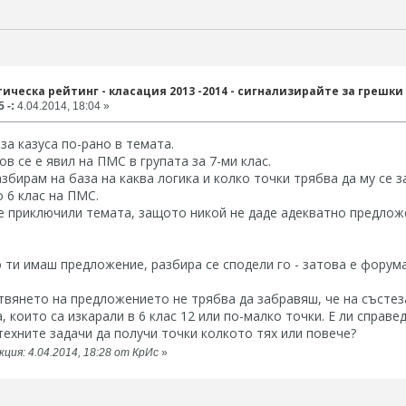
ическа рейтинг - класация 2013 -2014 - сигнализирайте за грешки
 -:
4.04.2014, 18:04 »
 за казуса по-рано в темата.
ов се е явил на ПМС в групата за 7-ми клас.
азбирам на база на каква логика и колко точки трябва да му се з
о 6 клас на ПМС.
е приключили темата, защото никой не даде адекватно предлож
о ти имаш предложение, разбира се сподели го - затова е форум
твянето на предложението не трябва да забравяш, че на състеза
а, които са изкарали в 6 клас 12 или по-малко точки. Е ли справ
техните задачи да получи точки колкото тях или повече?
ция: 4.04.2014, 18:28 от КрИс
»