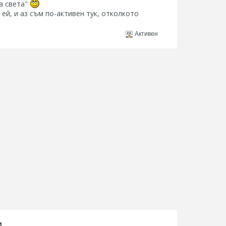
ва света"
 ей, и аз съм по-активен тук, отколкото
Активен
и