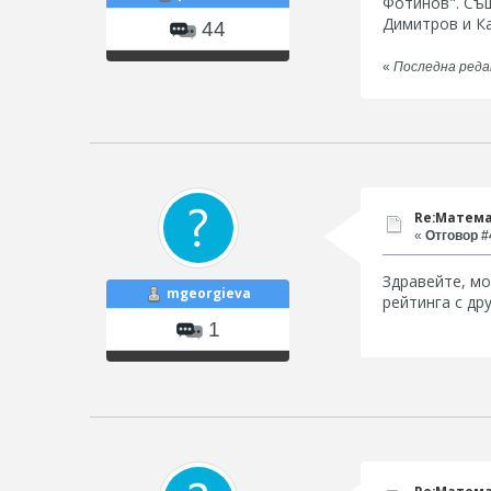
Фотинов". Същ
Димитров и Ка
44
«
Последна редак
Re:Матема
«
Отговор #4
Здравейте, мо
mgeorgieva
рейтинга с др
1