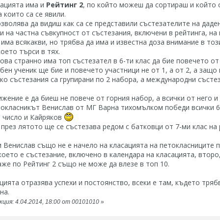
сацията има и
Рейтинг 2
, по който можеш да сортираш и който 
 които са се явили.
зволява да видиш как са се представили състезателите на даде
и на частна съвкупност от състезания, включени в рейтинга, на 
ма всякакви, но трябва да има и известна доза внимание в този
което търси в тях.
лкова странно има топ състезател в 6-ти клас да бие повечето о
бен ученик ще бие и повечето участници не от 1, а от 2, а защо 
ко състезания са групирани по 2 набора, а международни състез
жение е да биеш не повече от горния набор, а всички от него и
окласникът Венислав от МГ Варна тихомълком победи всички 6-
а число и Кайряков
през лятото ще се състезава редом с батковци от 7-ми клас на 
 Венислав също не е начело на класацията на петокласниците по
което е състезание, включено в календара на класацията, втор
аже по Рейтинг 2 също не може да влезе в топ 10.
ацията отразява успехи и постоянство, всеки е там, където тря
на.
ция: 4.04.2014, 18:00 от 00101010
»