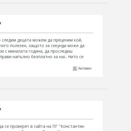
и
о следим децата можем да преценим кой,
 много полезен, защото за секунди може да
ри с миналата година, да проследиш
прави напълно безплатно за нас. Нито се
Активен
и
да се проверят в сайта на ПГ "Константин