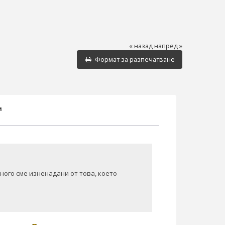
« назад
напред »
Формат за разпечатване
и
ного сме изненадани от това, което