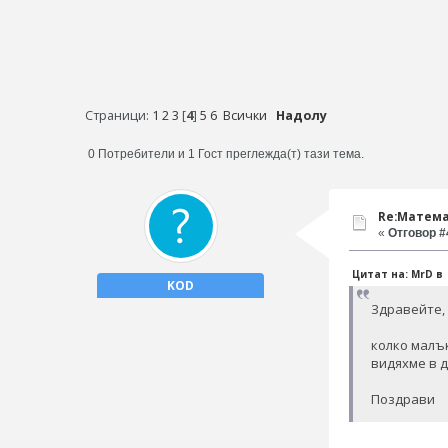
Страници:
1
2
3
[
4
]
5
6
Всички
Надолу
0 Потребители и 1 Гост преглежда(т) тази тема.
Re:Матема
«
Отговор #4
Цитат на: MrD в 2
KOD
Здравейте,
колко малък
видяхме в 
Поздрави