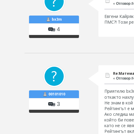
«
Отговор #4
Евгени Кайряк
bx3m
ПМС?! Този ре
4
Re:Матема
«
Отговор #4
Приятелю bx3
00101010
откакто нахл
Не знам в кой 
3
Рейтингът е м
Ако следиш ма
който би пове
като не се яв
Рейтингът вкл