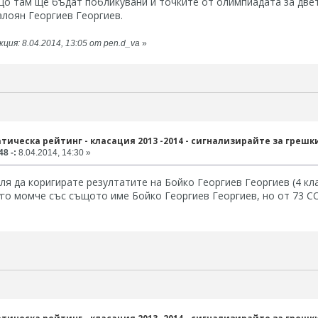
о там ще бъдат побликувани и точките от олимпиадата за двет
лоян Георгиев Георгиев.
ция: 8.04.2014, 13:05 от pen.d_va
»
тическа рейтинг - класация 2013 -2014 - сигнализирайте за грешк
8 -:
8.04.2014, 14:30 »
ля да коригирате резултатите на Бойко Георгиев Георгиев (4 кла
уго момче със същото име Бойко Георгиев Георгиев, но от 73 СО