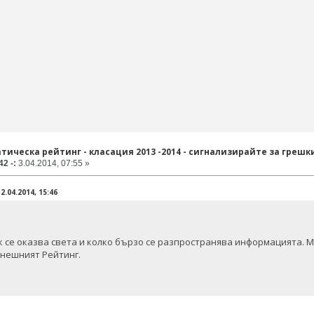
тическа рейтинг - класация 2013 -2014 - сигнализирайте за грешк
2 -:
3.04.2014, 07:55 »
.04.2014, 15:46
 се оказва света и колко бързо се разпространява информацията. М
днешният Рейтинг.