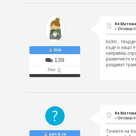
Re:Матема
«
Отговор #4
bx3m , твърде
къде и защо е
EliG
направиш спра
развитието и 
139
раздават грам
Пол:
Re:Матема
«
Отговор #4
Точките на Ка
pen.d_va