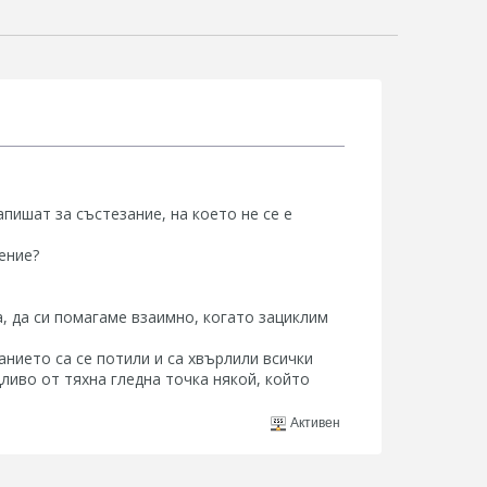
апишат за състезание, на което не се е
ение?
а, да си помагаме взаимно, когато зациклим
нието са се потили и са хвърлили всички
едливо от тяхна гледна точка някой, който
Активен