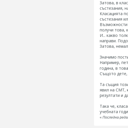
Затова, в кла
състезания, на
Класацията по
състезания ил
Възможности и
получи това, 
И... какво то
направи. Подо
Затова, немал
Значимо пости
Например, пет
година, в тов
Същото дете, 
Та същия този
явил на СМТ, 
резултати и д
Така че, клас
учебната годи
«
Последна редак