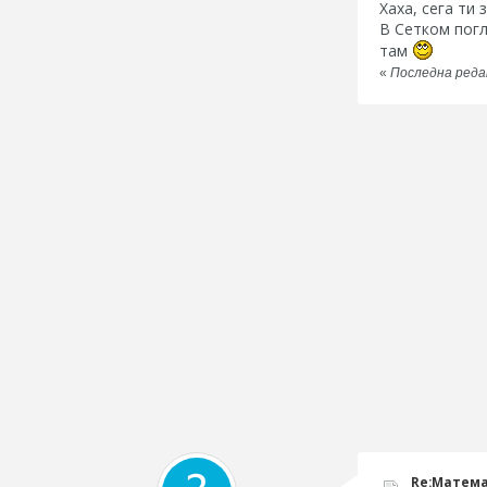
Хаха, сега ти
В Сетком погл
там
«
Последна редак
Re:Матема