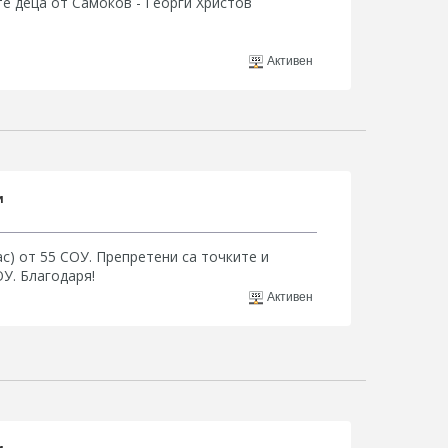
е деца от Самоков - Георги Христов
Активен
и
с) от 55 СОУ. Препретени са точките и
У. Благодаря!
Активен