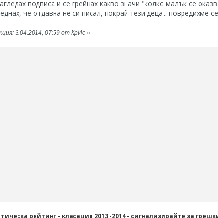
 загледах подписа и се грейнах какво значи "колко малък се оказ
еднах, че отдавна не си писал, покрай тези деца... повредихме се
ция: 3.04.2014, 07:59 от КрИс
»
тическа рейтинг - класация 2013 -2014 - сигнализирайте за грешк