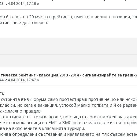
3 -:
4.04.2014, 17:16 »
ов 6 клас - на 20 място в рейтинга, вместо в челните позиции, 
йтинг не е достоверен.
тическа рейтинг - класация 2013 -2014 - сигнализирайте за грешк
4 -:
4.04.2014, 17:47 »
m,
у сутринта във форума само протестираш против нещо или няко
клас си, но сега е ваканция, успокой малко топката и й се радвай
аксимално правдив.
тематиците от тези класове, по същата логика можеш да кажеш
чето осмокласници на ЕМТ и ЗМС не е в челото,а е извън първит
ява на включените в класацията турнири.
ючва определени състезания и неявяването на тях съвсем естес