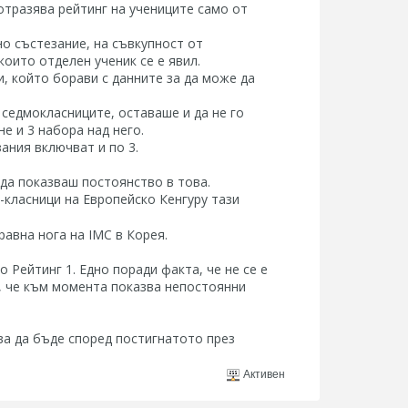
отразява рейтинг на учениците само от
но състезание, на съвкупност от
които отделен ученик се е явил.
, който борави с данните за да може да
т седмокласниците, оставаше и да не го
не и 3 набора над него.
ания включват и по 3.
 да показваш постоянство в това.
класници на Европейско Кенгуру тази
равна нога на IMC в Корея.
 Рейтинг 1. Едно поради факта, че не се е
о, че към момента показва непостоянни
бва да бъде според постигнатото през
Активен