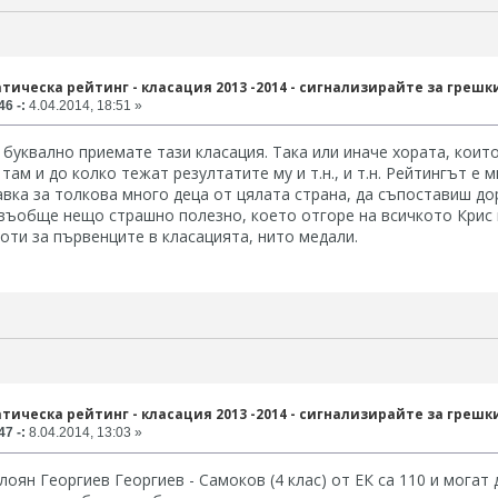
тическа рейтинг - класация 2013 -2014 - сигнализирайте за грешк
6 -:
4.04.2014, 18:51 »
 буквално приемате тази класация. Така или иначе хората, коит
 там и до колко тежат резултатите му и т.н., и т.н. Рейтингът е
вка за толкова много деца от цялата страна, да съпоставиш до
въобще нещо страшно полезно, което отгоре на всичкото Крис 
оти за първенците в класацията, нито медали.
тическа рейтинг - класация 2013 -2014 - сигнализирайте за грешк
7 -:
8.04.2014, 13:03 »
лоян Георгиев Георгиев - Самоков (4 клас) от ЕК са 110 и могат 