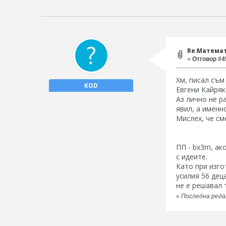
Re:Математ
«
Отговор #45
Хм, писал съм
KOD
Евгени Кайряк
Аз лично не р
явил, а именн
Мислех, че см
ПП - bx3m, ак
с идеите.
Като при изго
усилия 56 дец
не е решавал 
«
Последна редак