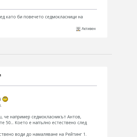
след като би повечето седмокласници на
Активен
и
й
.
, че например седмокласникът Антов,
е 50... Което е напълно естествено след
твено води до намаляване на Рейтинг 1.