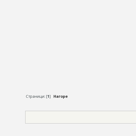
Страници: [
1
]
Нагоре