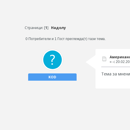
Страници: [
1
]
Надолу
0 Потребители и 1 Гост преглежда(т) тази тема.
Американс
«
-:
20.02.20
Тема за мнен
KOD