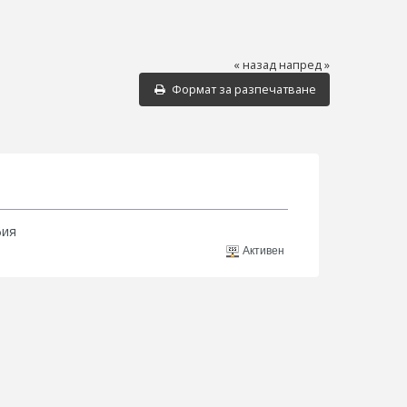
« назад
напред »
Формат за разпечатване
фия
Активен