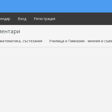
лендар
Вход
Регистрация
ментари
математика, състезания
Училища и Гимназии - мнения и съв