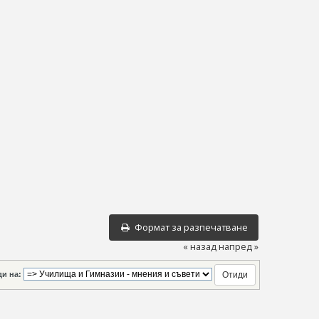
Формат за разпечатване
« назад
напред »
и на: