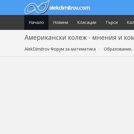
Начало
Новини
Класации
Търси
Ка
Американски колеж - мнения и ко
AlekDimitrov Форум за математика
Образование, 