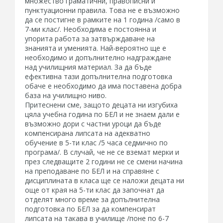
множество граматични, правописни и
пунктуационни правила. Това не е възможно
да се постигне в рамките на 1 година /само в
7-ми клас/. Необходима е постоянна и
упорита работа за затвърждаване на
знанията и уменията. Най-вероятно ще е
необходимо и допълнително надграждане
над училищния материал. За да бъде
ефективна тази допълнителна подготовка
обаче е необходимо да има поставена добра
база на училищно ниво.
Притеснени сме, защото децата ни изгубиха
цяла учебна година по БЕЛ и не знаем дали е
възможно дори с частни уроци да бъде
компенсирана липсата на адекватно
обучение в 5-ти клас /5 часа седмично по
програма/. В случай, че не се вземат мерки и
през следващите 2 години не се смени начина
на преподаване по БЕЛ и на справяне с
дисциплината в класа ще се наложи децата ни
още от края на 5-ти клас да започнат да
отделят много време за допълнителна
подготовка по БЕЛ за да компенсират
липсата на такава в училище /поне по 6-7