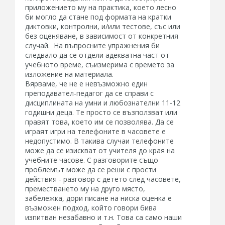
приложението му на практика, което лесно
би могло да стане под формата на кратки
диктовки, контролни, и/или тестове, със или
без оценяване, в зависимост от конкретния
случай. На въпросните упражнения би
следвало да се отдели адекватна част от
учебното време, съизмерима с времето за
изложение на материала.
Вярваме, че не е невъзможно един
преподавател-педагог да се справи с
дисциплината на умни и любознателни 11-12
годишни деца. Те просто се възползват или
правят това, което им се позволява. Да се
играят игри на телефоните в часовете е
недопустимо. В такива случаи телефоните
може да се изискват от учителя до края на
учебните часове. С разговорите също
проблемът може да се реши с прости
действия - разговор с детето след часовете,
преместването му на друго място,
забележка, дори писане на ниска оценка е
възможен подход, който говори бива
изпитван незабавно и т.н. Това са само наши