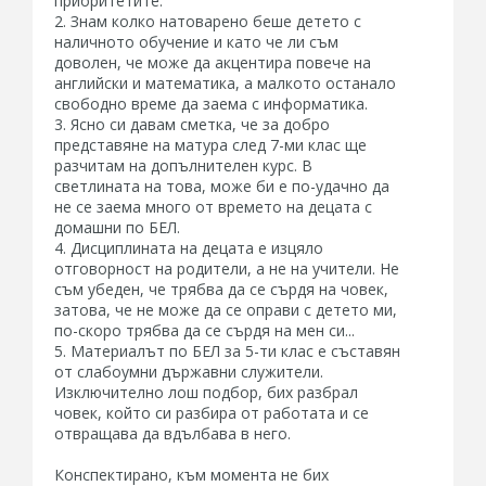
приоритетите.
2. Знам колко натоварено беше детето с
наличното обучение и като че ли съм
доволен, че може да акцентира повече на
английски и математика, а малкото останало
свободно време да заема с информатика.
3. Ясно си давам сметка, че за добро
представяне на матура след 7-ми клас ще
разчитам на допълнителен курс. В
светлината на това, може би е по-удачно да
не се заема много от времето на децата с
домашни по БЕЛ.
4. Дисциплината на децата е изцяло
отговорност на родители, а не на учители. Не
съм убеден, че трябва да се сърдя на човек,
затова, че не може да се оправи с детето ми,
по-скоро трябва да се сърдя на мен си...
5. Материалът по БЕЛ за 5-ти клас е съставян
от слабоумни държавни служители.
Изключително лош подбор, бих разбрал
човек, който си разбира от работата и се
отвращава да вдълбава в него.
Конспектирано, към момента не бих