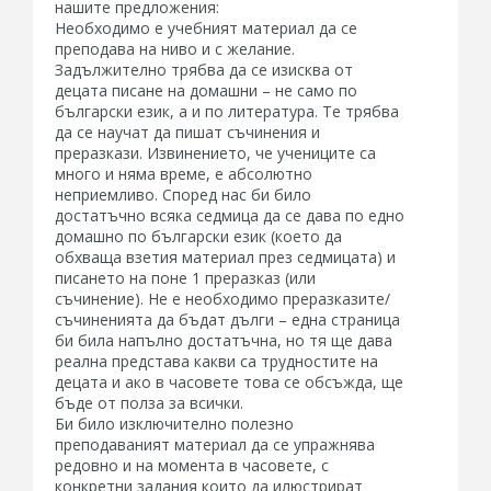
нашите предложения:
Необходимо е учебният материал да се
преподава на ниво и с желание.
Задължително трябва да се изисква от
децата писане на домашни – не само по
български език, а и по литература. Те трябва
да се научат да пишат съчинения и
преразкази. Извинението, че учениците са
много и няма време, е абсолютно
неприемливо. Според нас би било
достатъчно всяка седмица да се дава по едно
домашно по български език (което да
обхваща взетия материал през седмицата) и
писането на поне 1 преразказ (или
съчинение). Не е необходимо преразказите/
съчиненията да бъдат дълги – една страница
би била напълно достатъчна, но тя ще дава
реална представа какви са трудностите на
децата и ако в часовете това се обсъжда, ще
бъде от полза за всички.
Би било изключително полезно
преподаваният материал да се упражнява
редовно и на момента в часовете, с
конкретни задания които да илюстрират