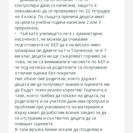
контролира дали са написани, защото е
невъзможно да се проверяват по 32 тетрадки
на 4 класа. По същата причина децата имат
за цялата учебна година написани 2 или 3
преразказа;
• тъй като училището не е с хуманитарна
насоченост, не можем да очакваме
подготовката по БЕЛ да е на високо ниво.
Шокираха ни думите на г-н Тлаченски, че в 7-
ми клас децата ни ще съжаляват горчиво за
това, че не са внимавали в часовете по БЕЛ и
че под натиска на родителите са получавали
отлични оценки без покритие.
Ние обаче сме родители, които държат
децата им да получават знания и оценките им
да бъдат техен реален коректив. Оценката е
тази, която трябва да покаже на децата, на
родителите и на учителя дали има пропуски и
проблеми при усвояването на материала и
върху какво да работим всички заедно за да
ги отстраним и съответно децата да си
повишат оценките.
В тази връзка бихме искали да споделим и