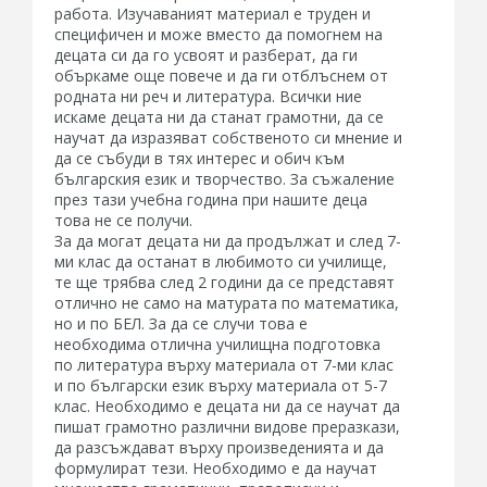
работа. Изучаваният материал е труден и
специфичен и може вместо да помогнем на
децата си да го усвоят и разберат, да ги
объркаме още повече и да ги отблъснем от
родната ни реч и литература. Всички ние
искаме децата ни да станат грамотни, да се
научат да изразяват собственото си мнение и
да се събуди в тях интерес и обич към
българския език и творчество. За съжаление
през тази учебна година при нашите деца
това не се получи.
За да могат децата ни да продължат и след 7-
ми клас да останат в любимото си училище,
те ще трябва след 2 години да се представят
отлично не само на матурата по математика,
но и по БЕЛ. За да се случи това е
необходима отлична училищна подготовка
по литература върху материала от 7-ми клас
и по български език върху материала от 5-7
клас. Необходимо е децата ни да се научат да
пишат грамотно различни видове преразкази,
да разсъждават върху произведенията и да
формулират тези. Необходимо е да научат