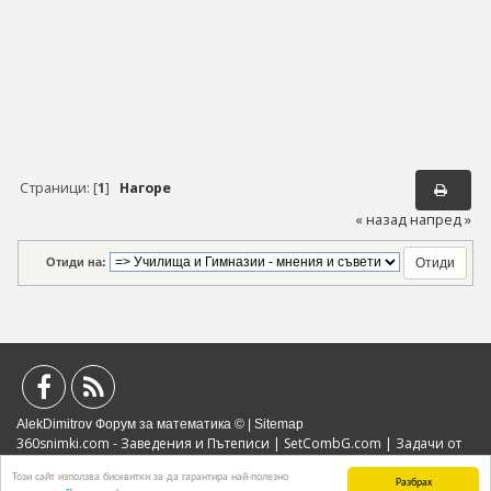
Страници: [
1
]
Нагоре
« назад
напред »
Отиди на:
AlekDimitrov Форум за математика © |
Sitemap
360snimki.com - Заведения и Пътеписи
|
SetCombG.com
|
Задачи от
Математически Състезания
|
Портал за образование
|
Политика за
Този сайт използва бисквитки за да гарантира най-полезно
поверителност
|
Бисквитки
|
Реклама
Разбрах