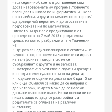
часа седмично/, което в допълнение към
доста натоварената им програма /повечето
посещават и школа по информатика, и школа
по английски, и други занимания по интереси/
ще доведе най-вероятно и до изоставане в
подготовката им по математика.
Писмото ни до Вас е продиктувано и от
проведената на 7 май 2013 г. родителска
среща, на която разбрахме от г-н Тлаченски,
че:
• децата са недисциплинирани и егоисти – не
слушат в час, по време на часовете си играят
на телефоните, говорят си, не се
съобразяват с другите и не записват;
• материалът в 5-ти клас е скучен и досаден
и е под интелектуалното ниво на децата;
• годишните оценки на децата ще бъдат 5-ци
или 6-ци. Обмисля се какво да се направи с
две четворки, където може да се наложи
допълнително изпитване. Ниски оценки не се
пишат, защото деца се разстройват, а
родителите се оплакват на различни
инстанции;
• домашните са по желание – не се