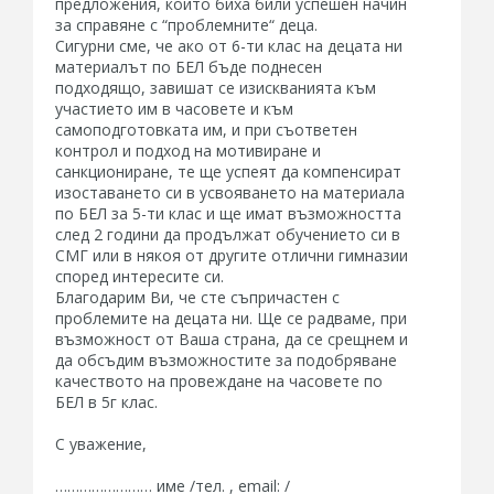
предложения, които биха били успешен начин
за справяне с “проблемните“ деца.
Сигурни сме, че ако от 6-ти клас на децата ни
материалът по БЕЛ бъде поднесен
подходящо, завишат се изискванията към
участието им в часовете и към
самоподготовката им, и при съответен
контрол и подход на мотивиране и
санкциониране, те ще успеят да компенсират
изоставането си в усвояването на материала
по БЕЛ за 5-ти клас и ще имат възможността
след 2 години да продължат обучението си в
СМГ или в някоя от другите отлични гимназии
според интересите си.
Благодарим Ви, че сте съпричастен с
проблемите на децата ни. Ще се радваме, при
възможност от Ваша страна, да се срещнем и
да обсъдим възможностите за подобряване
качеството на провеждане на часовете по
БЕЛ в 5г клас.
С уважение,
…………………… име /тел. , email: /