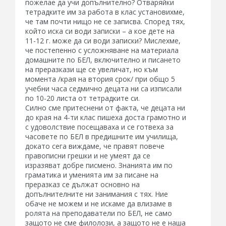
пожелае да учи допълнително? Отваряйки
тетрадките им за работа в клас установихме,
че там почти нищо не се записва. Според тях,
който иска си води записки – а кое дете на
11-12 г. може да си води записки? Мислехме,
че постепенно с усложняване на материала
домашните по БЕЛ, включително и писането
на преразкази ще се увеличат, но към
момента /края на втория срок/ при общо 5
учебни часа седмично децата ни са изписали
по 10-20 листа от тетрадките си.
Силно сме притеснени от факта, че децата ни
до края на 4-ти клас пишеха доста грамотно и
с удоволствие посещаваха и се готвеха за
часовете по БЕЛ в предишните им училища,
докато сега виждаме, че правят повече
правописни грешки и не умеят да се
изразяват добре писмено. Знанията им по
граматика и уменията им за писане на
преразказ се дължат основно на
допълнителните ни занимания с тях. Ние
обаче не можем и не искаме да влизаме в
ролята на преподаватели по БЕЛ, не само
защото не сме филолози, а защото не е наша