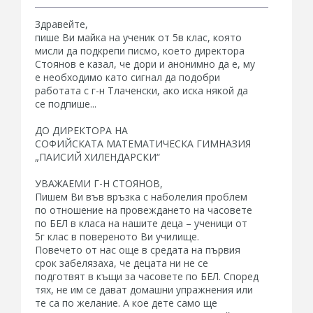
Здравейте,
пише Ви майка на ученик от 5в клас, която
мисли да подкрепи писмо, което директора
Стоянов е казал, че дори и анонимно да е, му
е необходимо като сигнал да подобри
работата с г-н Тлаченски, ако иска някой да
се подпише...
ДО ДИРЕКТОРА НА
СОФИЙСКАТА МАТЕМАТИЧЕСКА ГИМНАЗИЯ
„ПАИСИЙ ХИЛЕНДАРСКИ“
УВАЖАЕМИ Г-Н СТОЯНОВ,
Пишем Ви във връзка с наболелия проблем
по отношение на провеждането на часовете
по БЕЛ в класа на нашите деца – ученици от
5г клас в повереното Ви училище.
Повечето от нас още в средата на първия
срок забелязаха, че децата ни не се
подготвят в къщи за часовете по БЕЛ. Според
тях, не им се дават домашни упражнения или
те са по желание. А кое дете само ще