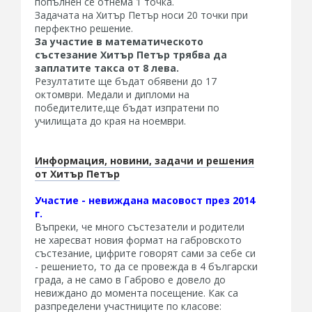
попълнен се отнема 1 точка.
Задачата на Хитър Петър носи 20 точки при
перфектно решение.
За участие в математическото
състезание Хитър Петър трябва да
заплатите такса от 8 лева.
Резултатите ще бъдат обявени до 17
октомври. Медали и дипломи на
победителите,ще бъдат изпратени по
училищата до края на ноември.
Информация, новини, задачи и решения
от Хитър Петър
Участие - невиждана масовост през 2014
г.
Въпреки, че много състезатели и родители
не харесват новия формат на габровското
състезание, цифрите говорят сами за себе си
- решението, то да се провежда в 4 български
града, а не само в Габрово е довело до
невиждано до момента посещение. Как са
разпределени участниците по класове: