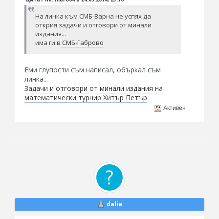
На линка към СМБ-Варна не успях да
открия задачи и отговори от минали
издания...
има ги в
СМБ-Габрово
Еми глупости съм написал, объркал съм
линка...
Задачи и отговори от минали издания на
математически турнир Хитър Петър
Активен
dalia