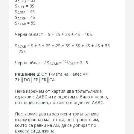
S
= 3S
ΔEPQ
S
= 3S
ΔFPE
S
= 4S
ΔFRP
S
= 4S
ΔCRF
S
= 5S
ΔCAR
Черна област = S + 2S + 3S + 4S = 10S.
S
= S + S + 2S + 2S + 3S + 3S + 4S + 4S + 5S
ΔCAB
= 25S
10S
Черна област / S
=
/
= 2 : 5.
ΔCAB
25S
Решение 2
: От Т-мата на Талес =>
ZH║DQ║EP║FR║CA.
Нека изрежем от хартия два триъгълника
еднакви с ΔАВС и ги оцветим в бяло и черно,
по същия начин, по който е оцветен ΔАВС.
Поставяме двата хартиени триъгълника
върху (равна) маса така, че страните им,
които са равни на АВ, да се допират по
цялата си дължина.