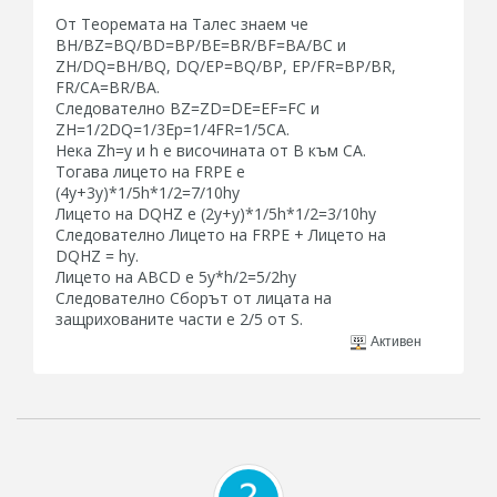
От Теоремата на Талес знаем че
BH/BZ=BQ/BD=BP/BE=BR/BF=BA/BC и
ZH/DQ=BH/BQ, DQ/EP=BQ/BP, EP/FR=BP/BR,
FR/CA=BR/BA.
Следователно BZ=ZD=DE=EF=FC и
ZH=1/2DQ=1/3Ep=1/4FR=1/5CA.
Нека Zh=y и h e височината от B към CA.
Тогава лицето на FRPE е
(4y+3y)*1/5h*1/2=7/10hy
Лицетo на DQHZ е (2y+y)*1/5h*1/2=3/10hy
Следователно Лицето на FRPE + Лицето на
DQHZ = hy.
Лицето на ABCD e 5y*h/2=5/2hy
Следователно Сборът от лицата на
защрихованите части е 2/5 от S.
Активен