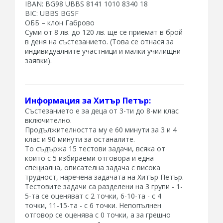
IBAN: BG98 UBBS 8141 1010 8340 18
BIC: UBBS BGSF
ОББ – клон Габрово
Суми от 8 лв. до 120 лв. ще се приемат в брой
в деня на състезанието. (Това се отнася за
индивидуалните участници и малки училищни
заявки).
Информация за Хитър Петър:
Състезанието е за деца от 3-ти до 8-ми клас
включително.
Продължителността му е 60 минути за 3 и 4
клас и 90 минути за останалите.
То съдържа 15 тестови задачи, всяка от
които с 5 избираеми отговора и една
специална, описателна задача с висока
трудност, наречена задачата на Хитър Петър.
Тестовите задачи са разделени на 3 групи - 1-
5-та се оценяват с 2 точки, 6-10-та - с 4
точки, 11-15-та - с 6 точки. Непопълнен
отговор се оценява с 0 точки, а за грешно