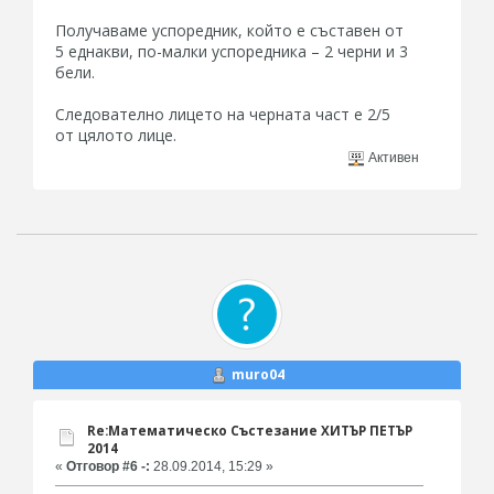
Получаваме успоредник, който е съставен от
5 еднакви, по-малки успоредника – 2 черни и 3
бели.
Следователно лицето на черната част е 2/5
от цялото лице.
Активен
muro04
Re:Математическо Състезание ХИТЪР ПЕТЪР
2014
«
Отговор #6 -:
28.09.2014, 15:29 »