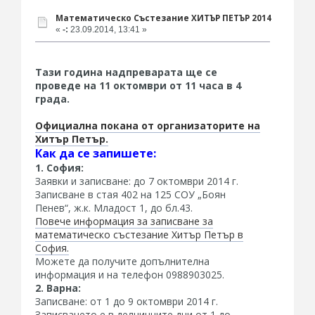
Математическо Състезание ХИТЪР ПЕТЪР 2014
«
-:
23.09.2014, 13:41 »
Тази година надпреварата ще се
проведе на 11 октомври от 11 часа в 4
града.
Официална покана от организаторите на
Хитър Петър.
Как да се запишете:
1. София:
Заявки и записване: до 7 октомври 2014 г.
Записване в стая 402 на 125 СОУ „Боян
Пенев“, ж.к. Младост 1, до бл.43.
Повече информация за записване за
математическо състезание Хитър Петър в
София.
Можете да получите допълнителна
информация и на телефон 0988903025.
2. Варна:
Записване: от 1 до 9 октомври 2014 г.
Записването е в делничните дни от 1 до