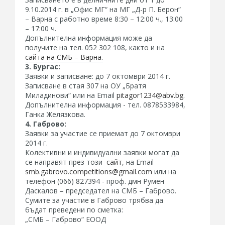
9.10.2014 г. в „Офис МГ“ на МГ „Д-р П. Берон“
– Варна с работно време 8:30 – 12:00 ч., 13:00
– 17:00 ч.
Допълнителна информация може да
получите на тел. 052 302 108, както и на
сайта на СМБ – Варна.
3. Бургас:
Заявки и записване: до 7 октомври 2014 г.
Записване в стая 307 на ОУ „Братя
Миладинови“ или на Email
pitagor1234@abv.bg
.
Допълнителна информация - тел. 0878533984,
Ганка Желязкова.
4. Габрово:
Заявки за участие се приемат до 7 октомври
2014 г.
Колективни и индивидуални заявки могат да
се направят през този
сайт
, на Email
smb.gabrovo.competitions@gmail.com
или на
телефон (066) 827394 - проф. дмн Румен
Даскалов – председател на СМБ – Габрово.
Сумите за участие в Габрово трябва да
бъдат преведени по сметка:
„СМБ – Габрово“ ЕООД