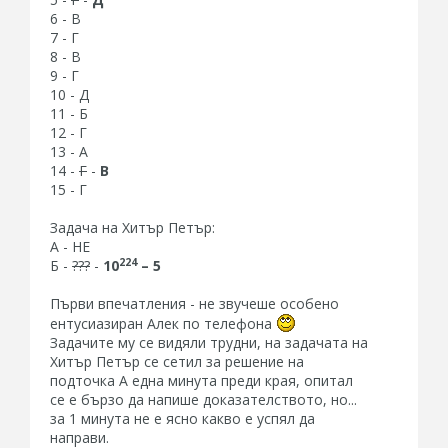
6 - В
7 - Г
8 - В
9 - Г
10 - Д
11 - Б
12 - Г
13 - А
14 -
Г
-
В
15 - Г
Задача на Хитър Петър:
А - НЕ
224
Б -
???
-
10
– 5
Първи впечатления - не звучеше особено
ентусиазиран Алек по телефона
Задачите му се видяли трудни, на задачата на
Хитър Петър се сетил за решение на
подточка А една минута преди края, опитал
се е бързо да напише доказателството, но...
за 1 минута не е ясно какво е успял да
направи.