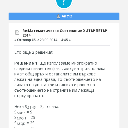
Ant12
Re:Математическо Състезание ХИТЪР ПЕТЪР
2014
«
Отговор #5 -:
28.09.2014, 14:45 »
Ето още 2 решения:
Решение 1
: Ще използваме многократно
следният известен факт: ако два триъгълника
имат общ връх и останалите им върхове
лежат на една права, то съотношението на
лицата на двата триъгълника е равно на
съотношението на страните им лежащи
върху правата.
Нека S
= S, тогава:
ΔZHB
S
= S
ΔDHZ
S
= 2S
ΔDQH
S
= 2S
ΔEQD