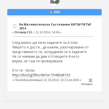
EliG
Re:Математическо Състезание ХИТЪР ПЕТЪР
2014
«
Отговор #13 -:
11.10.2014, 14:04 »
След малко ще кача задачите за 6 клас.
Мишето е доста , да кажем, разочарована от
представянето си, затруднили са я задачите.
Не се наемам да дам отговорите й като
верни, не съм ги проверявала.
Ето ги - 6клас
http://dox.bg/files/dw?a=194d0a6163
«
Последна редакция: 11.10.2014, 14:13 от EliG
»
Активен