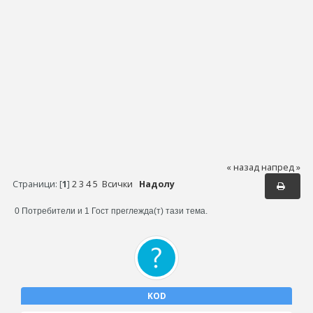
« назад
напред »
Страници: [
1
]
2
3
4
5
Всички
Надолу
0 Потребители и 1 Гост преглежда(т) тази тема.
KOD