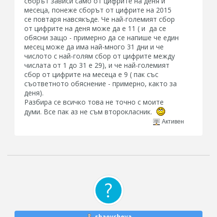
сборът зависи само от цифрите на деня и
месеца, понеже сборът от цифрите на 2015
се повтаря навсякъде. Че най-големият сбор
от цифрите на деня може да е 11 ( и да се
обясни защо - примерно да се напише че един
месец може да има най-много 31 дни и че
числото с най-голям сбор от цифрите между
числата от 1 до 31 е 29), и че най-големият
сбор от цифрите на месеца е 9 ( пак със
съответното обяснение - примерно, както за
деня).
Разбира се всичко това не точно с моите
думи. Все пак аз не съм второкласник.
Активен
shaovcheva