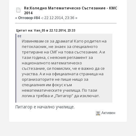
Re:Коледно Математическо Състезание - КМС
2014
«
Отговор #84 -:
22.12.2014, 23:36 »
Цитат на: Van_05 в 22.12.2014, 23:33
Извинявам се за драмата! Като родител на
петокласник, не знаех за специалното
третиране на СМГ на това състезание. А и
тази година, с неясния регламент за
националното математическо
състезание, си помислих, че е важно да се
участва. А и на официалната страница на
организаторите не пише нищо за
специалния им фокус към
нематематическите училища. По тази
логика трябва и „Питагор” да изключат.
Питагор е начално училище.
Активен