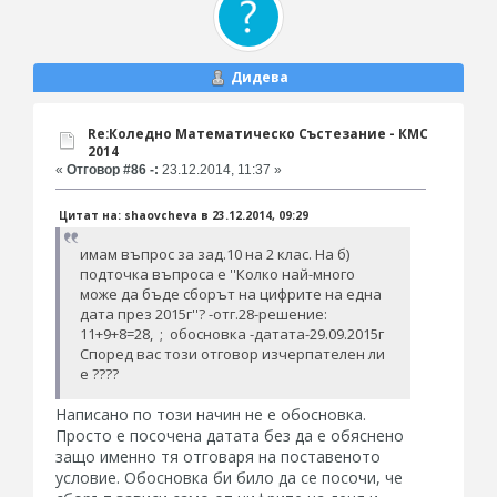
Дидева
Re:Коледно Математическо Състезание - КМС
2014
«
Отговор #86 -:
23.12.2014, 11:37 »
Цитат на: shaovcheva в 23.12.2014, 09:29
имам въпрос за зад.10 на 2 клас. На б)
подточка въпроса е ''Колко най-много
може да бъде сборът на цифрите на една
дата през 2015г''? -отг.28-решение:
11+9+8=28, ; обосновка -датата-29.09.2015г
Според вас този отговор изчерпателен ли
е ????
Написано по този начин не е обосновка.
Просто е посочена датата без да е обяснено
защо именно тя отговаря на поставеното
условие. Обосновка би било да се посочи, че