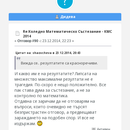
Дидева
Re:Коледно Математическо Състезание - КМС
2014
«
Отговор #90 -:
23.12.2014, 22:23 »
Цитат на: shaovcheva в 23.12.2014, 20:43
Вижда се.. резултатите са красноречиви.
И какво им е на резултатите? Липсата на
множество максимални резултати не е
трагедия. По-скоро е нещо положително. Все
пак става дума за състезание, а не за
контролно по математика.
Отдавна се заричам да не отговарям на
въпроси, които очевидно не търсят
безпристрастен отговор, а предвещават
зараждането на подобен спор. И все не
издържам.
Активен