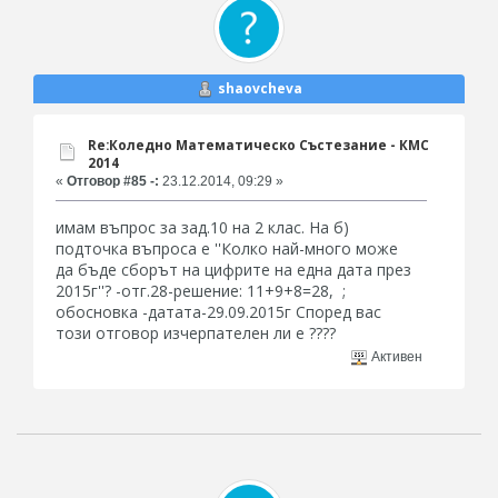
shaovcheva
Re:Коледно Математическо Състезание - КМС
2014
«
Отговор #85 -:
23.12.2014, 09:29 »
имам въпрос за зад.10 на 2 клас. На б)
подточка въпроса е ''Колко най-много може
да бъде сборът на цифрите на една дата през
2015г''? -отг.28-решение: 11+9+8=28, ;
обосновка -датата-29.09.2015г Според вас
този отговор изчерпателен ли е ????
Активен