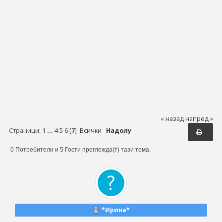
« назад
напред »
Страници:
1
...
4
5
6
[
7
]
Всички
Надолу
0 Потребители и 5 Гости преглежда(т) тази тема.
*Ирина*