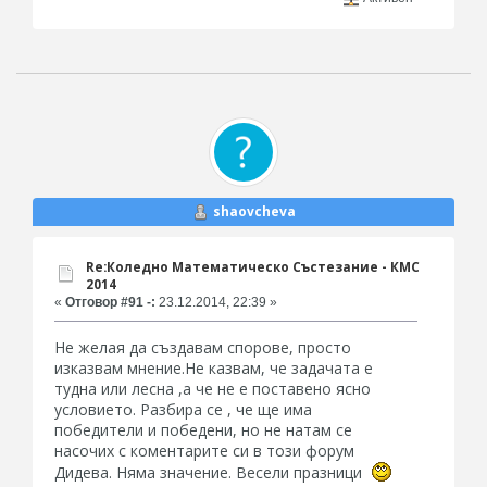
shaovcheva
Re:Коледно Математическо Състезание - КМС
2014
«
Отговор #91 -:
23.12.2014, 22:39 »
Не желая да създавам спорове, просто
изказвам мнение.Не казвам, че задачата е
тудна или лесна ,а че не е поставено ясно
условието. Разбира се , че ще има
победители и победени, но не натам се
насочих с коментарите си в този форум
Дидева. Няма значение. Весели празници