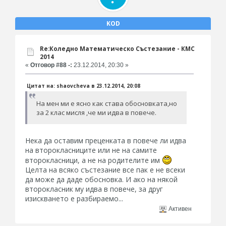
KOD
Re:Коледно Математическо Състезание - КМС
2014
«
Отговор #88 -:
23.12.2014, 20:30 »
Цитат на: shaovcheva в 23.12.2014, 20:08
На мен ми е ясно как става обосновката,но
за 2 клас мисля ,че ми идва в повече.
Нека да оставим преценката в повече ли идва
на второкласниците или не на самите
второкласници, а не на родителите им
Целта на всяко състезание все пак е не всеки
да може да даде обосновка. И ако на някой
второкласник му идва в повече, за друг
изискването е разбираемо...
Активен