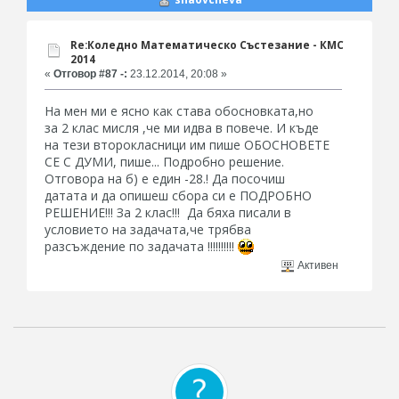
Re:Коледно Математическо Състезание - КМС
2014
«
Отговор #87 -:
23.12.2014, 20:08 »
На мен ми е ясно как става обосновката,но
за 2 клас мисля ,че ми идва в повече. И къде
на тези второкласници им пише ОБОСНОВЕТЕ
СЕ С ДУМИ, пише... Подробно решение.
Отговора на б) е един -28.! Да посочиш
датата и да опишеш сбора си е ПОДРОБНО
РЕШЕНИЕ!!! За 2 клас!!! Да бяха писали в
условието на задачата,че трябва
разсъждение по задачата !!!!!!!!!!
Активен