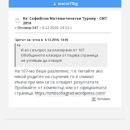
maria77bg
Re: Софийски Математически Турнир - СМТ
2016
«
Отговор #47 -:
6.12.2016, 14:13 »
Цитат на: erna в 6.12.2016, 14:05
И аз с въпрос за класиране от 107.
Обобщеното класира от първа страница
не успявам да отворя.
На 107-мо беше разлепено, т.е. питайте ако
някой родител на съученик го е снимал.
Иначе при мен си се отварят резултатите.
Пробвайте от компютър или от официалната
страница:
https://smbsofiagrad.wordpress.com/
Активен