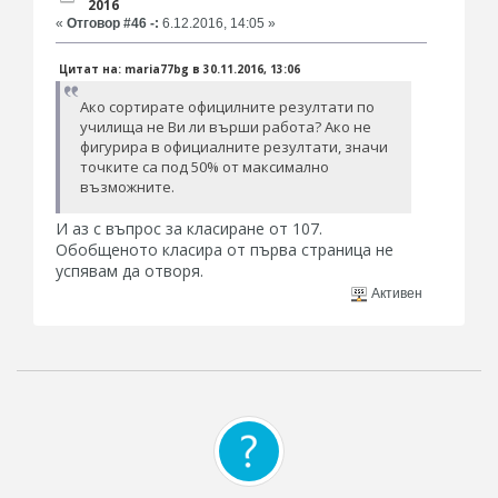
2016
«
Отговор #46 -:
6.12.2016, 14:05 »
Цитат на: maria77bg в 30.11.2016, 13:06
Ако сортирате официлните резултати по
училища не Ви ли върши работа? Ако не
фигурира в официалните резултати, значи
точките са под 50% от максимално
възможните.
И аз с въпрос за класиране от 107.
Обобщеното класира от първа страница не
успявам да отворя.
Активен