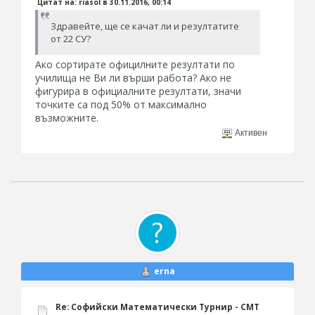
Цитат на: riasol в 30.11.2016, 00:14
Здравейте, ще се качат ли и резултатите
от 22 СУ?
Ако сортирате официлните резултати по
училища не Ви ли върши работа? Ако не
фигурира в официалните резултати, значи
точките са под 50% от максимално
възможните.
Активен
erna
Re: Софийски Математически Турнир - СМТ