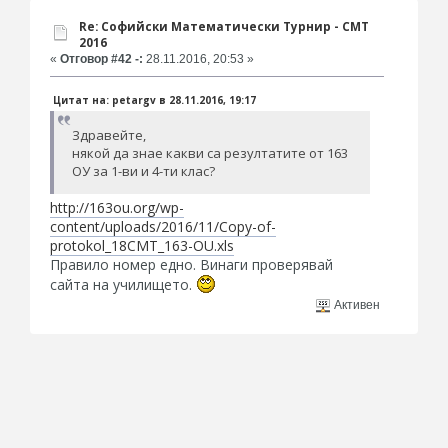
Re: Софийски Математически Турнир - СМТ
2016
«
Отговор #42 -:
28.11.2016, 20:53 »
Цитат на: petargv в 28.11.2016, 19:17
Здравейте,
някой да знае какви са резултатите от 163
ОУ за 1-ви и 4-ти клас?
http://163ou.org/wp-
content/uploads/2016/11/Copy-of-
protokol_18CMT_163-OU.xls
Правило номер едно. Винаги проверявай
сайта на училището.
Активен