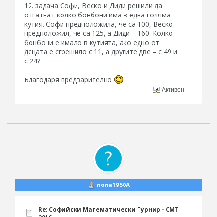
12. задача Софи, Веско и Диди решили да
отгатнат колко бонбони има в една голяма
кутия. Софи предположила, че са 100, Веско
предположил, че са 125, а Диди – 160. Колко
бонбони е имало в кутията, ако едно от
децата е сгрешило с 11, а другите две – с 49 и
с 24?
Благодаря предварително
Активен
nona1950A
Re: Софийски Математически Турнир - СМТ