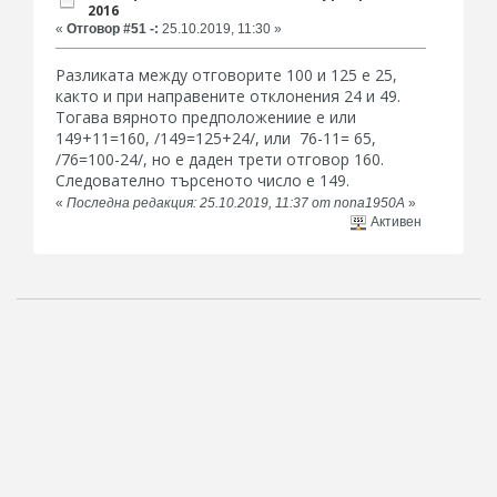
2016
«
Отговор #51 -:
25.10.2019, 11:30 »
Разликата между отговорите 100 и 125 е 25,
както и при направените отклонения 24 и 49.
Тогава вярното предположениие е или
149+11=160, /149=125+24/, или 76-11= 65,
/76=100-24/, но е даден трети отговор 160.
Следователно търсеното число е 149.
«
Последна редакция: 25.10.2019, 11:37 от nona1950A
»
Активен