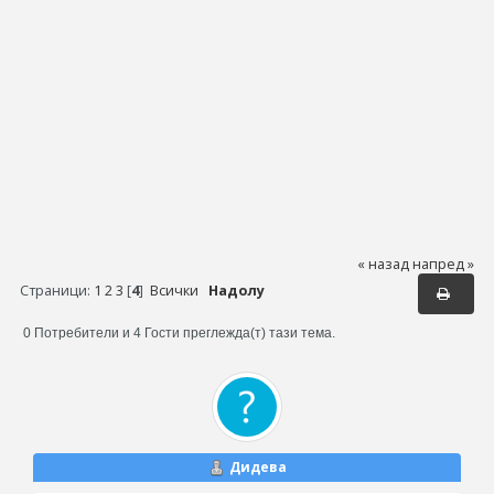
« назад
напред »
Страници:
1
2
3
[
4
]
Всички
Надолу
0 Потребители и 4 Гости преглежда(т) тази тема.
Дидева