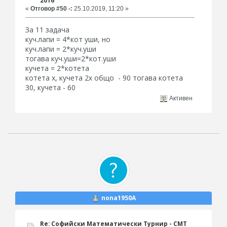
2016
«
Отговор #50 -:
25.10.2019, 11:20 »
За 11 задача
куч.лапи = 4*кот уши, но
куч.лапи = 2*куч.уши
тогава куч.уши=2*кот.уши
кучета = 2*котета
котета х, кучета 2х общо - 90 тогава котета
30, кучета - 60
Активен
nona1950A
Re: Софийски Математически Турнир - СМТ