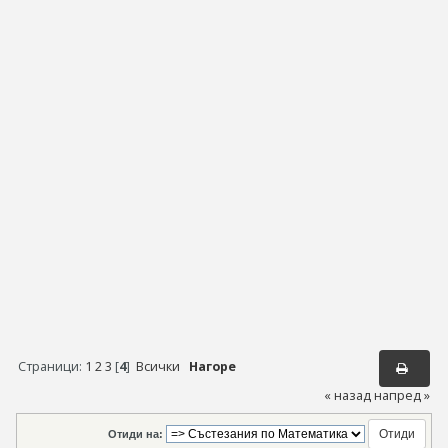
Страници:
1
2
3
[
4
]
Всички
Нагоре
« назад
напред »
Отиди на: