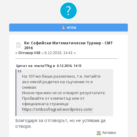
erna
Re: Софийски Математически Турнир - СМТ
2016
«
Отговор #48 -:
6.12.2016, 14:41 »
Цитат на: maria77bg в 6.12.2016, 14:13
На 107-мо беше разлепено, т.е. питайте
ако някой родител на съученик го е
снимал.
Иначе при мен си се отварят резултатите.
Пробвайте от компютър или от
официалната страница:
https://smbsofiagrad.wordpress.com/
Благодаря за отговорът, но не успявам да
отворя.
Активен