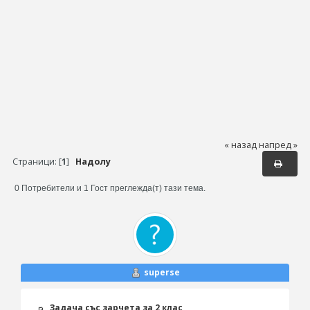
« назад
напред »
Страници: [
1
]
Надолу
0 Потребители и 1 Гост преглежда(т) тази тема.
superse
Задача със зарчета за 2 клас