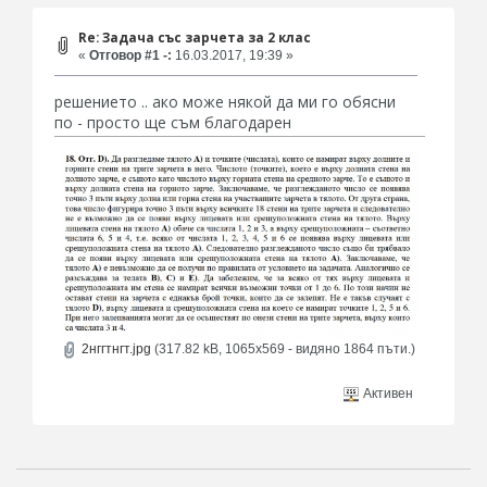
Re: Задача със зарчета за 2 клас
«
Отговор #1 -:
16.03.2017, 19:39 »
решението .. ако може някой да ми го обясни
по - просто ще съм благодарен
2нггтнгт.jpg
(317.82 kB, 1065x569 - видяно 1864 пъти.)
Активен