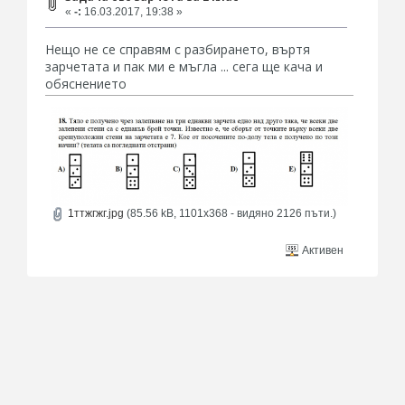
«
-:
16.03.2017, 19:38 »
Нещо не се справям с разбирането, въртя
зарчетата и пак ми е мъгла ... сега ще кача и
обяснението
1ттжгжг.jpg
(85.56 kB, 1101x368 - видяно 2126 пъти.)
Активен