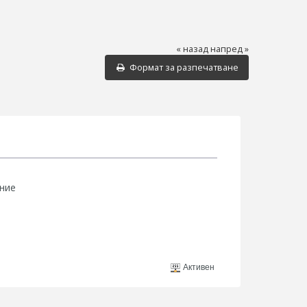
« назад
напред »
Формат за разпечатване
ение
Активен