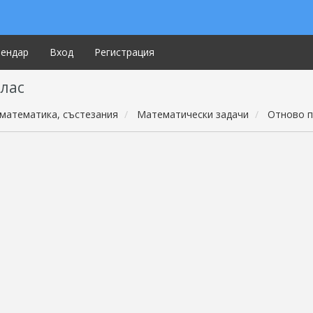
лендар
Вход
Регистрация
клас
математика, състезания
Математически задачи
Отново п