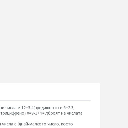
и числа е 12=3.4(предишното е 6=2.3,
е трицифрено) Х=9-3+1=7(броят на числата
 числа е 0(най-малкото число, което