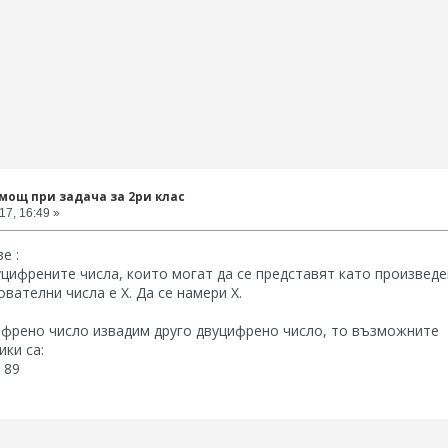
мощ при задача за 2ри клас
17, 16:49 »
е :
уцифрените числа, които могат да се представят като произвед
ователни числа е Х. Да се намери Х.
ифрено число извадим друго двуцифрено число, то възможните
ики са:
 89