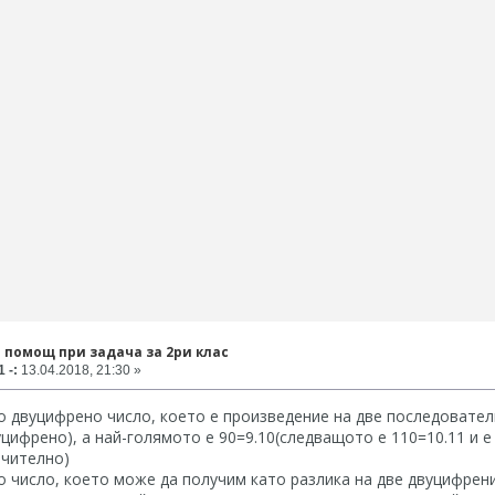
о помощ при задача за 2ри клас
 -:
13.04.2018, 21:30 »
о двуцифрено число, което е произведение на две последователн
уцифрено), а най-голямото е 90=9.10(следващото е 110=10.11 и 
ючително)
о число, което може да получим като разлика на две двуцифрени