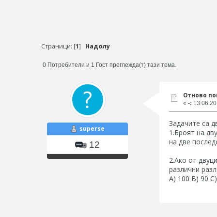
Страници: [
1
]
Надолу
0 Потребители и 1 Гост преглежда(т) тази тема.
Отново по
«
-:
13.06.20
Задачите са дв
superse
1.Броят на дв
на две послед
12
2.Ако от двуц
различни разл
A) 100 B) 90 C)