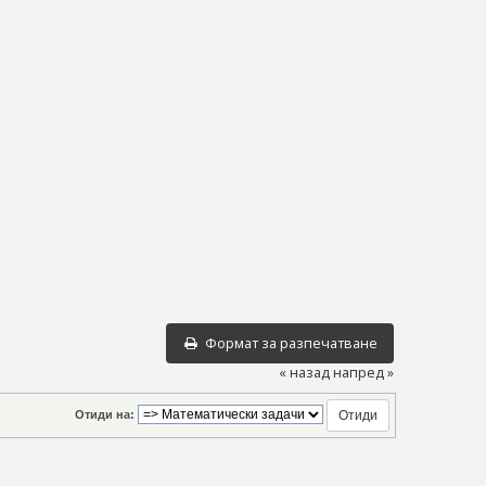
Формат за разпечатване
« назад
напред »
Отиди на: