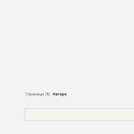
Страници: [
1
]
Нагоре