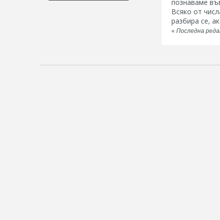
познаваме във
Всяко от числа
разбира се, а
«
Последна редак