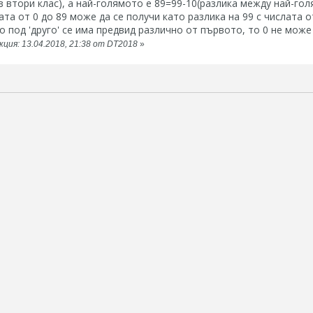
 втори клас), а най-голямото е 89=99-10(разлика между най-го
та от 0 до 89 може да се получи като разлика на 99 с числата от
ко под 'друго' се има предвид различно от първото, то 0 не може
ция: 13.04.2018, 21:38 от DT2018
»