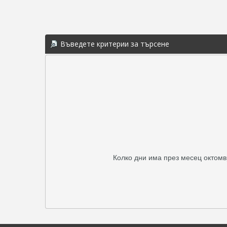
Въведете критерии за търсене
Колко дни има през месец октомв