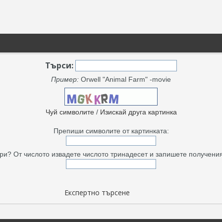
Търси:
Пример:
Orwell "Animal Farm" -movie
Чуй символите
/
Изискай друга картинка
Препиши символите от картинката:
ри? От числото извадете числото тринадесет и запишете получения
Експертно търсене