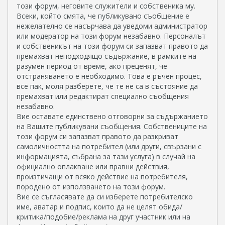
този форум, неговите служители и собственика му.
Всеки, който смята, че публикувано съобщение е
нежелателно се насърчава да уведоми администратор
или модератор на този форум незабавно. Персоналът
и собственикът на този форум си запазват правото да
премахват неподходящо съдържание, в рамките на
разумен период от време, ако преценят, че
отстраняването е необходимо. Това е ръчен процес,
все пак, моля разберете, че те не са в състояние да
премахват или редактират специално съобщения
незабавно.
Вие оставате единствено отговорни за съдържанието
на Вашите публикувани съобщения. Собствениците на
този форум си запазват правото да разкриват
самоличността на потребител (или други, свързани с
информацията, събрана за тази услуга) в случай на
официално оплакване или правни действия,
произтичащи от всяко действие на потребителя,
породено от използването на този форум.
Вие се съгласявате да си изберете потребителско
име, аватар и подпис, които да не целят обида/
критика/подобие/реклама на друг участник или на