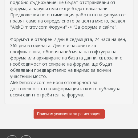
подобно съдържание ще бъдат отстранявани от
форума, а нарушителите ще бъдат наказвани.
Предложения по оптимизация работата на форума се
правят само на определеното за целта място, раздел
"AlekDimitrov.com Форуми" -> "За форума и сайта".
Форумът е отворен 7 дни в седмицата, 24 часа на ден,
365 дни в годината. Дните и часовете за
профилактика, обновяване/смяна на софтуера на
форума или архивиране на базата данни, свързани с
необходимост от спиране на форума, ще бъдат
обявявани предварително на видимо за всички
участници място.
AlekDimitrov.com не носи отговорност за
достоверността на информацията която публикува
всеки един потребител на форума.