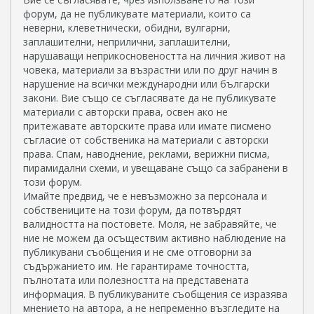
форум, да не публикувате материали, които са
неверни, клеветнически, обидни, вулгарни,
заплашителни, неприлични, заплашителни,
нарушаващи неприкосновеността на личния живот на
човека, материали за възрастни или по друг начин в
нарушение на всички международни или български
закони. Вие също се съгласявате да не публикувате
материали с авторски права, освен ако не
притежавате авторските права или имате писмено
съгласие от собственика на материали с авторски
права. Спам, наводнение, реклами, верижни писма,
пирамидални схеми, и увещаване също са забранени в
този форум.
Имайте предвид, че е невъзможно за персонала и
собствениците на този форум, да потвърдят
валидността на постовете. Моля, не забравяйте, че
ние не можем да осъществим активно наблюдение на
публикувани съобщения и не сме отговорни за
съдържанието им. Не гарантираме точността,
пълнотата или полезността на представената
информация. В публикуваните съобщения се изразява
мнението на автора, а не непременно възгледите на