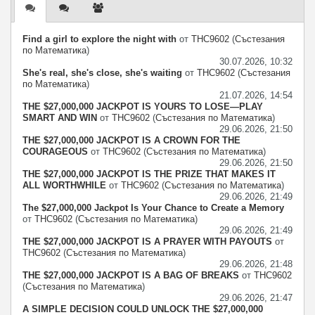
център
Find a girl to explore the night with
от
THC9602
(
Състезания
по Математика
)
30.07.2026, 10:32
She's real, she's close, she's waiting
от
THC9602
(
Състезания
по Математика
)
21.07.2026, 14:54
THE $27,000,000 JACKPOT IS YOURS TO LOSE—PLAY
SMART AND WIN
от
THC9602
(
Състезания по Математика
)
29.06.2026, 21:50
THE $27,000,000 JACKPOT IS A CROWN FOR THE
COURAGEOUS
от
THC9602
(
Състезания по Математика
)
29.06.2026, 21:50
THE $27,000,000 JACKPOT IS THE PRIZE THAT MAKES IT
ALL WORTHWHILE
от
THC9602
(
Състезания по Математика
)
29.06.2026, 21:49
The $27,000,000 Jackpot Is Your Chance to Create a Memory
от
THC9602
(
Състезания по Математика
)
29.06.2026, 21:49
THE $27,000,000 JACKPOT IS A PRAYER WITH PAYOUTS
от
THC9602
(
Състезания по Математика
)
29.06.2026, 21:48
THE $27,000,000 JACKPOT IS A BAG OF BREAKS
от
THC9602
(
Състезания по Математика
)
29.06.2026, 21:47
A SIMPLE DECISION COULD UNLOCK THE $27,000,000