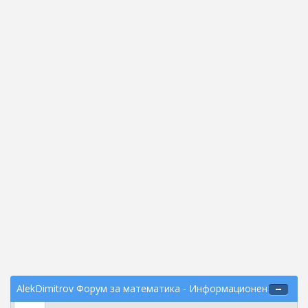
AlekDimitrov Форум за математика - Информационен