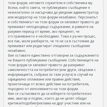
този форум, неговите служители и собственика му.
Всеки, който смята, че публикувано съобщение е
нежелателно се насърчава да уведоми администратор
или модератор на този форум незабавно. Персоналът
и собственикът на този форум си запазват правото да
премахват неподходящо съдържание, в рамките на
разумен период от време, ако преценят, че
отстраняването е необходимо. Това е ръчен процес,
все пак, моля разберете, че те не са в състояние да
премахват или редактират специално съобщения
незабавно.
Вие оставате единствено отговорни за съдържанието
на Вашите публикувани съобщения. Собствениците на
този форум си запазват правото да разкриват
самоличността на потребител (или други, свързани с
информацията, събрана за тази услуга) в случай на
официално оплакване или правни действия,
произтичащи от всяко действие на потребителя,
породено от използването на този форум.
Вие се съгласявате да си изберете потребителско
име, аватар и подпис, които да не целят обида/
критика/подобие/реклама на друг участник или на