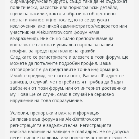
фирма/форум/сайт/(друго), също така да не съдържат
политически, расистки или порнографски детайли,
сцени на насилие, както и образи на обществено
познати личности (по последното се допускат
изключения, ако никой администратор/модератор или
участник на AlekDimitrov.com форум няма
възражения). Ние също силно препоръчваме да
използвате сложна и уникална парола за вашия
профил, за предотвратяване на кражби.
След като се регистрирате и влезете в този форум, ще
можете да попълните подробен профил. Ваша
отговорност е да представите точна информация.
Имайте предвид, че с всеки пост, Вашият IP адрес се
записва, в случай, че потребителят трябва да бъдат
забранен от този форум, или от интернет доставчика
му. Това ще се случи, само в случай на сериозно
нарушение на това споразумение.
Условия, препоръки и важна информация
За писане във форума на AlekDimitrov.com
регистрацията е задължителна. Регистрацията
изисква наличие на валиден e-mail адрес. Не се допуска
регистриране на двама или повече участници с един e-