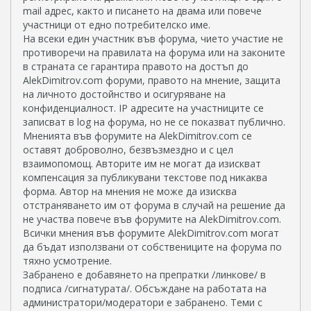
mail aдрес, както и писането на двама или повече
участници от едно потребителско име.
На всеки един участник във форума, чието участие не
противоречи на правилата на форума или на законите
в страната се гарантира правото на достъп до
AlekDimitrov.com форуми, правото на мнение, защита
на личното достойнство и осигуряване на
конфиденциалност. IP адресите на участниците се
записват в log на форума, но не се показват публично.
Мненията във форумите на AlekDimitrov.com се
оставят доброволно, безвъзмездно и с цел
взаимопомощ. Авторите им не могат да изискват
компенсация за публикувани текстове под никаква
форма. Автор на мнения не може да изисква
отстраняването им от форума в случай на решение да
не участва повече във форумите на AlekDimitrov.com.
Всички мнения във форумите AlekDimitrov.com могат
да бъдат използвани от собствениците на форума по
тяхно усмотрение.
Забранено е добавянето на препратки /линкове/ в
подписа /сигнатурата/. Обсъждане на работата на
администратори/модератори е забранено. Теми с