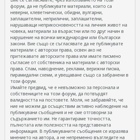
форум, да не публикувате материали, които са
неверни, клеветнически, обидни, вулгарни,
заплашителни, неприлични, заплашителни,
нарушаващи неприкосновеността на личния живот на
човека, материали за възрастни или по друг начин в
нарушение на всички международни или български
закони. Вие също се съгласявате да не публикувате
материали с авторски права, освен ако не
притежавате авторските права или имате писмено
съгласие от собственика на материали с авторски
права. Спам, наводнение, реклами, верижни писма,
пирамидални схеми, и увещаване също са забранени в
този форум.
Имайте предвид, че е невъзможно за персонала и
собствениците на този форум, да потвърдят
валидността на постовете. Моля, не забравяйте, че
ние не можем да осъществим активно наблюдение на
публикувани съобщения и не сме отговорни за
съдържанието им. Не гарантираме точността,
пълнотата или полезността на представената
информация. В публикуваните съобщения се изразява
мнението на автора, а не непременно възгледите на