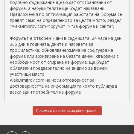
подобно съдържание ще бъдат отстранявани от
форума, а нарушителите ще бъдат наказвани.
Предложения по оптимизация работата на форума се
правят само на определеното за целта място, раздел
"AlekDimitrov.com Форуми" -> "За форума и сайта".
Форумът е отворен 7 дни в седмицата, 24 часа на ден,
365 дни в годината. Дните и часовете за
профилактика, обновяване/смяна на софтуера на
форума или архивиране на базата данни, свързани с
необходимост от спиране на форума, ще бъдат
обявявани предварително на видимо за всички
участници място.
AlekDimitrov.com не носи отговорност за
достоверността на информацията която публикува
всеки един потребител на форума.