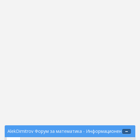
AlekDimitrov Форум за математика - Информационен