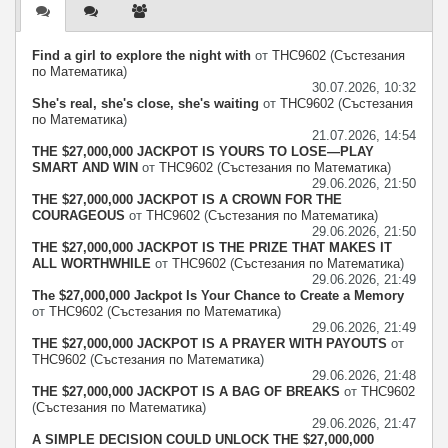
център
Find a girl to explore the night with
от
THC9602
(
Състезания
по Математика
)
30.07.2026, 10:32
She's real, she's close, she's waiting
от
THC9602
(
Състезания
по Математика
)
21.07.2026, 14:54
THE $27,000,000 JACKPOT IS YOURS TO LOSE—PLAY
SMART AND WIN
от
THC9602
(
Състезания по Математика
)
29.06.2026, 21:50
THE $27,000,000 JACKPOT IS A CROWN FOR THE
COURAGEOUS
от
THC9602
(
Състезания по Математика
)
29.06.2026, 21:50
THE $27,000,000 JACKPOT IS THE PRIZE THAT MAKES IT
ALL WORTHWHILE
от
THC9602
(
Състезания по Математика
)
29.06.2026, 21:49
The $27,000,000 Jackpot Is Your Chance to Create a Memory
от
THC9602
(
Състезания по Математика
)
29.06.2026, 21:49
THE $27,000,000 JACKPOT IS A PRAYER WITH PAYOUTS
от
THC9602
(
Състезания по Математика
)
29.06.2026, 21:48
THE $27,000,000 JACKPOT IS A BAG OF BREAKS
от
THC9602
(
Състезания по Математика
)
29.06.2026, 21:47
A SIMPLE DECISION COULD UNLOCK THE $27,000,000