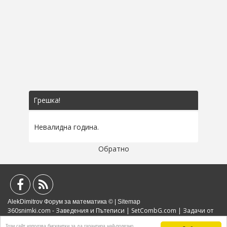
Грешка!
Невалидна година.
Обратно
AlekDimitrov Форум за математика © |
Sitemap
360snimki.com - Заведения и Пътеписи
|
SetCombG.com
|
Задачи от
Математически Състезания
|
Портал за образование
|
Политика за
Този сайт използва бисквитки за да гарантира най-полезно