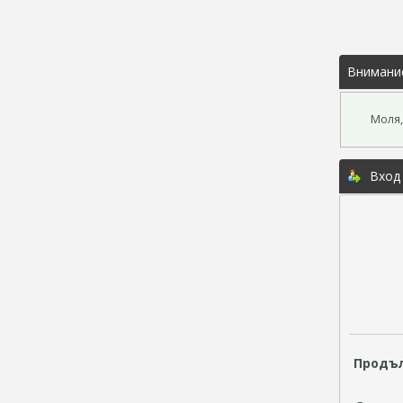
Внимани
Моля,
Вход
Продъл