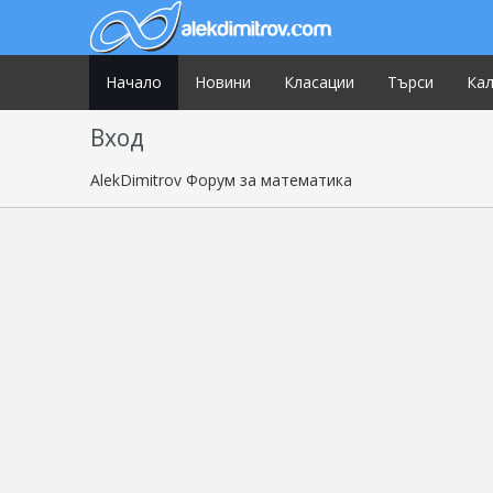
Начало
Новини
Класации
Търси
Ка
Вход
AlekDimitrov Форум за математика