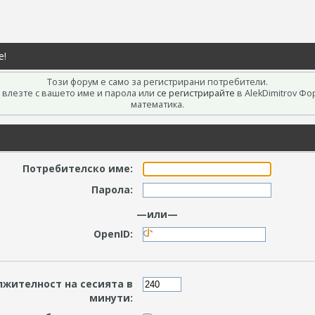
е!
Този форум е само за регистрирани потребители.
 влезте с вашето име и парола или
се регистрирайте
в AlekDimitrov Фо
математика.
Потребителско име:
Парола:
—или—
OpenID:
жителност на сесията в
минути: