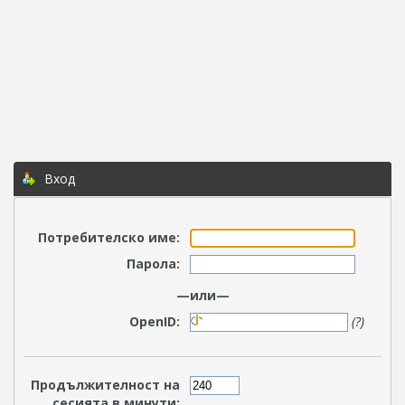
Вход
Потребителско име:
Парола:
—или—
OpenID:
(?)
Продължителност на
сесията в минути: