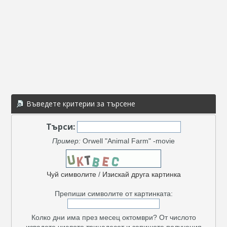
Въведете критерии за търсене
Търси:
Пример:
Orwell "Animal Farm" -movie
Чуй символите
/
Изискай друга картинка
Препиши символите от картинката:
Колко дни има през месец октомври? От числото