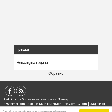
Грешка!
Невалидна година.
Обратно
AlekDimitrov Форум за математика © |
Sitemap
360snimki.com - Заведения и Пътеписи
|
SetCombG.com
|
Задачи от
Математически Състезания
|
Портал за образование
|
Политика за
Този сайт използва бисквитки за да гарантира най-полезно