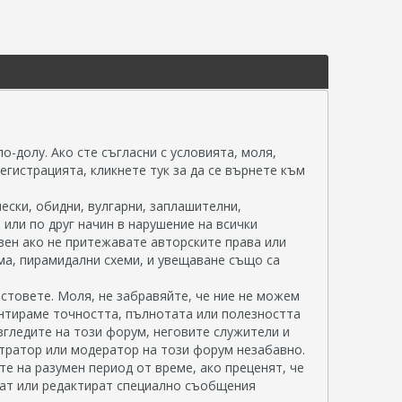
о-долу. Ако сте съгласни с условията, моля,
егистрацията, кликнете тук за да се върнете към
ески, обидни, вулгарни, заплашителни,
или по друг начин в нарушение на всички
вен ако не притежавате авторските права или
ма, пирамидални схеми, и увещаване също са
стовете. Моля, не забравяйте, че ние не можем
нтираме точността, пълнотата или полезността
згледите на този форум, неговите служители и
стратор или модератор на този форум незабавно.
е на разумен период от време, ако преценят, че
хват или редактират специално съобщения