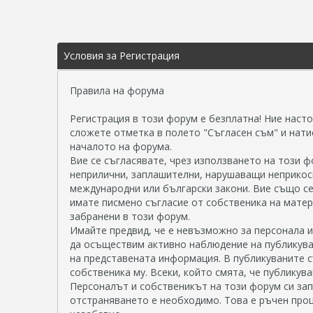
Условия за Регистрация
Правила на форума
Регистрация в този форум е безплатна! Ние насто
сложете отметка в полето "Съгласен съм" и натис
началото на форума.
Вие се съгласявате, чрез използването на този ф
неприлични, заплашителни, нарушаващи неприкосн
международни или български закони. Вие също се
имате писмено съгласие от собственика на матер
забранени в този форум.
Имайте предвид, че е невъзможно за персонала и
да осъществим активно наблюдение на публикува
на представената информация. В публикуваните с
собственика му. Всеки, който смята, че публику
Персоналът и собственикът на този форум си зап
отстраняването е необходимо. Това е ръчен проц