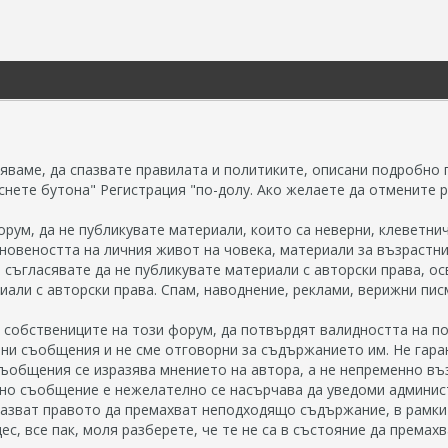
яваме, да спазвате правилата и политиките, описани подробно п
нете бутона" Регистрация "по-долу. Ако желаете да отмените р
орум, да не публикувате материали, които са неверни, клеветнич
овеността на личния живот на човека, материали за възрастни 
 съгласявате да не публикувате материали с авторски права, ос
иали с авторски права. Спам, наводнение, реклами, верижни пис
 собствениците на този форум, да потвърдят валидността на по
ни съобщения и не сме отговорни за съдържанието им. Не гара
ъобщения се изразява мнението на автора, а не непременно въ
вано съобщение е нежелателно се насърчава да уведоми админи
азват правото да премахват неподходящо съдържание, в рамкит
ес, все пак, моля разберете, че те не са в състояние да према