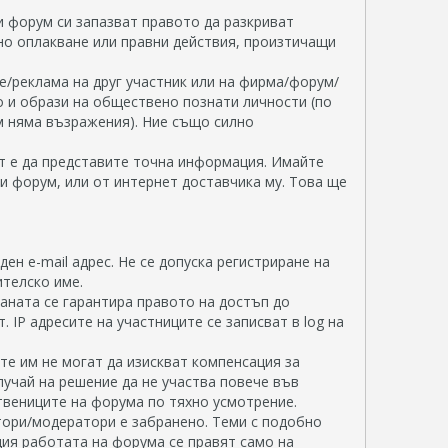
 форум си запазват правото да разкриват
лно оплакване или правни действия, произтичащи
ие/реклама на друг участник или на фирма/форум/
то и образи на обществено познати личности (по
м няма възражения). Ние също силно
т е да представите точна информация. Имайте
зи форум, или от интернет доставчика му. Това ще
ен e-mail адрес. Не се допуска регистриране на
ителско име.
раната се гарантира правото на достъп до
 IP адресите на участниците се записват в log на
е им не могат да изискват компенсация за
лучай на решение да не участва повече във
твениците на форума по тяхно усмотрение.
тори/модератори е забранено. Теми с подобно
ия работата на форума се правят само на