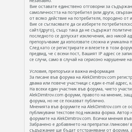
незабавно.
Вие оставате единствено отговорни за съдържан
самоличността на потребител (или други, свързан
от всяко действие на потребителя, породено от 
Вие се съгласявате да си изберете потребителско
сайт/(друго), също така да не съдържат политиче
последното се допускат изключения, ако никой а
препоръчваме да използвате сложна и уникална п
След като се регистрирате и влезете в този фо
предвид, че с всеки пост, Вашият IP адрес се зап
се случи, само в случай на сериозно нарушение н
Условия, препоръки и важна информация
За писане във форума на AlekDimitrov.com регист
двама или повече участници с един e-mail aдрес,
На всеки един участник във форума, чието участи
AlekDimitrov.com форуми, правото на мнение, защ
форума, но не се показват публично.
Мненията във форумите на AlekDimitrov.com се о
публикувани текстове под никаква форма. Автор 
форумите на AlekDimitrov.com. Всички мнения въ
Забранено е добавянето на препратки /линкове/ 
съдържание ще бъдат отстранявани от форума, а