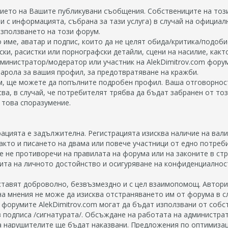
ието на Вашите публикувани съобщения. Собствениците на този
и с информацията, събрана за тази услуга) в случай на официа
използването на този форум.
 име, аватар и подпис, които да не целят обида/критика/подоб
ски, расистки или порнографски детайли, сцени на насилие, как
дминистратор/модератор или участник на AlekDimitrov.com фору
арола за вашия профил, за предотвратяване на кражби.
рум, ще можете да попълните подробен профил. Ваша отговорнос
исва, в случай, че потребителят трябва да бъдат забранен от то
а това споразумение.
рацията е задължителна. Регистрацията изисква наличие на валид
 както и писането на двама или повече участници от едно потреб
е не противоречи на правилата на форума или на законите в ст
ита на личното достойнство и осигуряване на конфиденциалност.
ставят доброволно, безвъзмездно и с цел взаимопомощ. Авторит
на мнения не може да изисква отстраняването им от форума в с
в форумите AlekDimitrov.com могат да бъдат използвани от собс
в подписа /сигнатурата/. Обсъждане на работата на администра
 нарушителите ще бъдат наказвани. Предложения по оптимизац