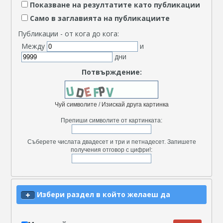
Показване на резултатите като публикации
Само в заглавията на публикациите
Публикации - от кога до кога:
Между
и
дни
Потвърждение:
Чуй символите
/
Изискай друга картинка
Препиши символите от картинката:
Съберете числата двадесет и три и петнадесет. Запишете
получения отговор с цифри!:
Избери раздел в който желаеш да
търсиш. Търсене във всички раздели не е