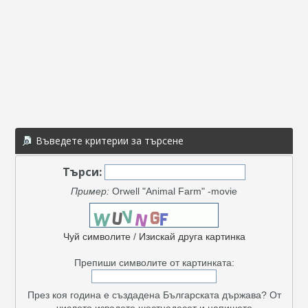
Въведете критерии за търсене
Търси:
Пример:
Orwell "Animal Farm" -movie
Чуй символите
/
Изискай друга картинка
Препиши символите от картинката:
През коя година е създадена Българската държава? От