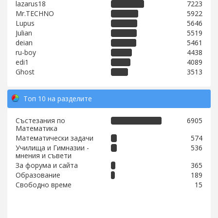
lazarus18
7223
Mr.TECHNO
5922
Lupus
5646
Julian
5519
deian
5461
ru-boy
4438
edi1
4089
Ghost
3513
Топ 10 на разделите
Състезания по
6905
Математика
Математически задачи
574
Училища и Гимназии -
536
мнения и съвети
За форума и сайта
365
Образование
189
Свободно време
15