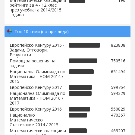
Математически класации и
190
рейтинги за 4 - 12 клас
през учебната 2014/2015
година
Топ 10 теми (по прегледи)
Европейско Кенгуру 2015 -
823838
Задачи, Отговори,
Резултати
Помощ за решения на
750516
задачи
Национална Олимпиада по
651494
Математика - НОМ 2014 /
2015
Европейско Кенгуру 2017
599764
Национална Олимпиада по
594329
Математика - НОМ 2016 /
2017
Европейско Кенгуру 2016
550829
Национално
470367
Математическо
Състезание 2014 / 2015 г.
Математически класации и
463207