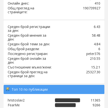
Онлайн днес:
410
Общ преглед на
190739927
страниците:
Среден брой регистрации
6.43
за ден:
Среден брой мнения за
58.48
ден:
Среден брой теми за ден:
4.84
Общ брой раздели:
6
Последено регистриран:
peter376
Среден брой онлайн за
210.55
ден:
Съотношение мъже/жени:
15.2:1
Среден брой преглед на
25327.30
страници за ден:
Топ 10 по публикации
hristoslav2
11365
FearMe
9266