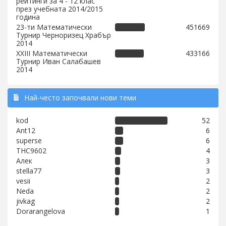
рейтинги за 4 - 12 клас
през учебната 2014/2015
година
23-ти Математически
451669
Турнир Черноризец Храбър
2014
XXIII Математически
433166
Турнир Иван Салабашев
2014
Най-често започвали нови теми
kod
52
Ant12
6
superse
6
THC9602
4
Алек
3
stella77
3
vesii
2
Neda
2
jivkag
2
Dorarangelova
1