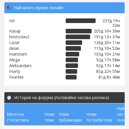
Най-много време онлайн
rist
237д 19ч
32м
Kasap
205д 10ч 39м
hristoslav2
191д 12ч 37м
Lazar
126д 20ч 11м
deian
115д 10ч 52м
maristam
103д 10ч 21м
Mega
92д 17ч 58м
Aleksandars
92д 17ч 14м
marty
85д 22ч 55м
FearMe
81д 8ч 40м
История на форума (ползвайки часова разлика)
Най-
Месечна
Нови
Нови
Нови
често
статистика
теми
публикации
потребители
онлай