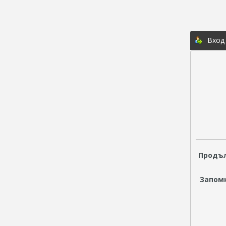
Вход
Продъл
Запом