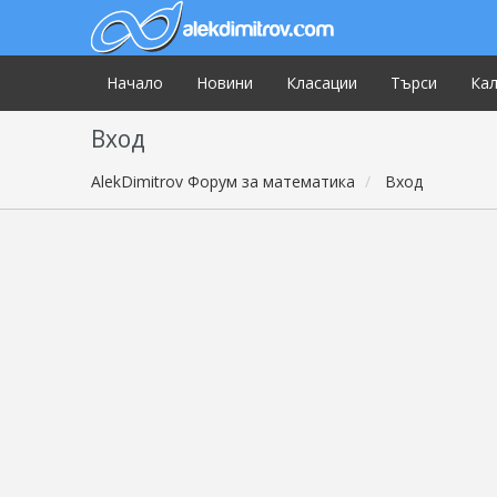
Начало
Новини
Класации
Търси
Ка
Вход
AlekDimitrov Форум за математика
Вход