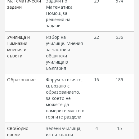
Математически
Задачи по
29
574
задачи
Математика.
Помощ за
решения на
задачи.
Училища и
Избор на
22
536
Гимназии -
училище. Мнения
мнения и
за частни и
съвети
общински
училища в
България
Образование
Форум за всичко,
16
189
свързано с
образованието,
за което не
можете да
намерите място в
горните раздели
Свободно
Зелени училища,
4
15
време
извънкласни