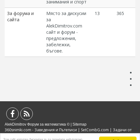
занимания и спорт
За форума и
Място за дискусии
13
365
сайта
за
AlekDimitrov.com
сайт и форум -
предложения,
забележки,
бъгове.
AlekDimitrov Форум за математика © |
Sitemap
360snimki.com - Заведения и Пътеписи
|
SetCombG.com
|
Задачи от
Математически Състезания
|
Портал за образование
|
Политика за
Този сайт използва бисквитки за да гарантира най-полезно