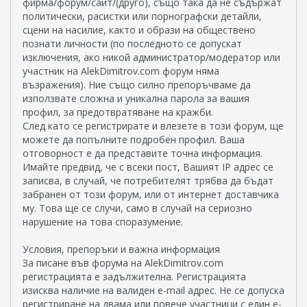
фирма/форум/сайт/(друго), също така да не съдържат
политически, расистки или порнографски детайли,
сцени на насилие, както и образи на обществено
познати личности (по последното се допускат
изключения, ако никой администратор/модератор или
участник на AlekDimitrov.com форум няма
възражения). Ние също силно препоръчваме да
използвате сложна и уникална парола за вашия
профил, за предотвратяване на кражби.
След като се регистрирате и влезете в този форум, ще
можете да попълните подробен профил. Ваша
отговорност е да представите точна информация.
Имайте предвид, че с всеки пост, Вашият IP адрес се
записва, в случай, че потребителят трябва да бъдат
забранен от този форум, или от интернет доставчика
му. Това ще се случи, само в случай на сериозно
нарушение на това споразумение.
Условия, препоръки и важна информация
За писане във форума на AlekDimitrov.com
регистрацията е задължителна. Регистрацията
изисква наличие на валиден e-mail адрес. Не се допуска
регистриране на двама или повече участници с един e-