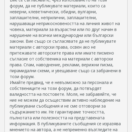
форум, да не публикувате материали, които са
неверни, клеветнически, обидни, вулгарни,
заплашителни, неприлични, заплашителни,
нарушаващи неприкосновеността на личния живот на
човека, материали за възрастни или по друг начин в
нарушение на всички международни или български
закони. Вие също се съгласявате да не публикувате
материали с авторски права, освен ако не
притежавате авторските права или имате писмено
съгласие от собственика на материали с авторски
права. Спам, наводнение, реклами, верижни писма,
пирамидални схеми, и увещаване също са забранени в
този форум.
Имайте предвид, че е невъзможно за персонала и
собствениците на този форум, да потвърдят
валидността на постовете. Моля, не забравяйте, че
ние не можем да осъществим активно наблюдение на
публикувани съобщения и не сме отговорни за
съдържанието им. Не гарантираме точността,
пълнотата или полезността на представената
информация. В публикуваните съобщения се изразява
мнението на автора, а не непременно възгледите на