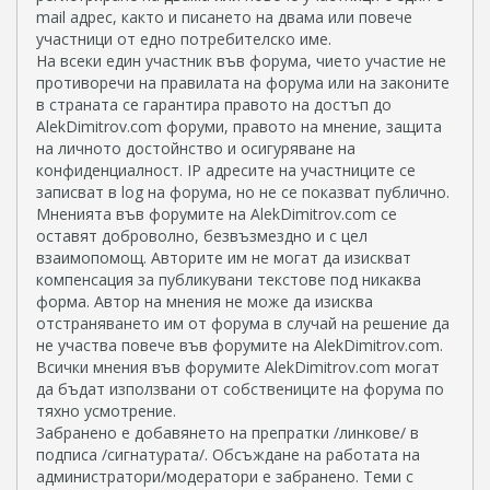
mail aдрес, както и писането на двама или повече
участници от едно потребителско име.
На всеки един участник във форума, чието участие не
противоречи на правилата на форума или на законите
в страната се гарантира правото на достъп до
AlekDimitrov.com форуми, правото на мнение, защита
на личното достойнство и осигуряване на
конфиденциалност. IP адресите на участниците се
записват в log на форума, но не се показват публично.
Мненията във форумите на AlekDimitrov.com се
оставят доброволно, безвъзмездно и с цел
взаимопомощ. Авторите им не могат да изискват
компенсация за публикувани текстове под никаква
форма. Автор на мнения не може да изисква
отстраняването им от форума в случай на решение да
не участва повече във форумите на AlekDimitrov.com.
Всички мнения във форумите AlekDimitrov.com могат
да бъдат използвани от собствениците на форума по
тяхно усмотрение.
Забранено е добавянето на препратки /линкове/ в
подписа /сигнатурата/. Обсъждане на работата на
администратори/модератори е забранено. Теми с