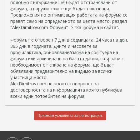
подобно съдържание ще бъдат отстранявани от
форума, а нарушителите ще бъдат наказвани.
Предложения по оптимизация работата на форума се
правят само на определеното за целта място, раздел
"AlekDimitrov.com Форуми" -> "За форума и сайта".
Форумът е отворен 7 дни в седмицата, 24 часа на ден,
365 дни в годината. Дните и часовете за
профилактика, обновяване/смяна на софтуера на
форума или архивиране на базата данни, свързани с
необходимост от спиране на форума, ще бъдат
обявявани предварително на видимо за всички
участници място.
AlekDimitrov.com не носи отговорност за
достоверността на информацията която публикува
всеки един потребител на форума.