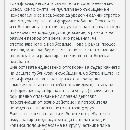
този форум, неговите служители и собственика му.
Всеки, който смята, че публикувано съобщение е
нежелателно се насърчава да уведоми администратор
или модератор на този форум незабавно. Персоналът
и собственикът на този форум си запазват правото да
премахват неподходящо съдържание, в рамките на
разумен период от време, ако преценят, че
отстраняването е необходимо. Това е ръчен процес,
все пак, моля разберете, че те не са в състояние да
премахват или редактират специално съобщения
незабавно.
Вие оставате единствено отговорни за съдържанието
на Вашите публикувани съобщения. Собствениците на
този форум си запазват правото да разкриват
самоличността на потребител (или други, свързани с
информацията, събрана за тази услуга) в случай на
официално оплакване или правни действия,
произтичащи от всяко действие на потребителя,
породено от използването на този форум.
Вие се съгласявате да си изберете потребителско
име, аватар и подпис, които да не целят обида/
критика/подобие/реклама на друг участник или на