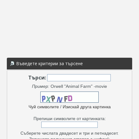
Въведете критерии за търсене
Търси:
Пример:
Orwell "Animal Farm" -movie
Чуй символите
/
Изискай друга картинка
Препиши символите от картинката:
Съберете числата двадесет и три и петнадесет.