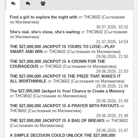
център
Find a girl to explore the night with
от
THC9602
(
Състезания
по Математика
)
30.07.2026, 10:32
She's real, she's close, she's waiting
от
THC9602
(
Състезания
по Математика
)
21.07.2026, 14:54
THE $27,000,000 JACKPOT IS YOURS TO LOSE—PLAY
SMART AND WIN
от
THC9602
(
Състезания по Математика
)
29.06.2026, 21:50
THE $27,000,000 JACKPOT IS A CROWN FOR THE
COURAGEOUS
от
THC9602
(
Състезания по Математика
)
29.06.2026, 21:50
THE $27,000,000 JACKPOT IS THE PRIZE THAT MAKES IT
ALL WORTHWHILE
от
THC9602
(
Състезания по Математика
)
29.06.2026, 21:49
The $27,000,000 Jackpot Is Your Chance to Create a Memory
от
THC9602
(
Състезания по Математика
)
29.06.2026, 21:49
THE $27,000,000 JACKPOT IS A PRAYER WITH PAYOUTS
от
THC9602
(
Състезания по Математика
)
29.06.2026, 21:48
THE $27,000,000 JACKPOT IS A BAG OF BREAKS
от
THC9602
(
Състезания по Математика
)
29.06.2026, 21:47
A SIMPLE DECISION COULD UNLOCK THE $27,000,000