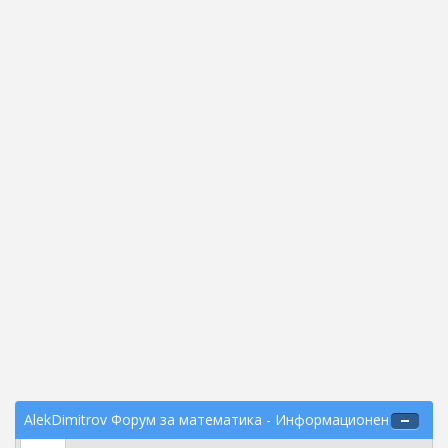
AlekDimitrov Форум за математика - Информационен