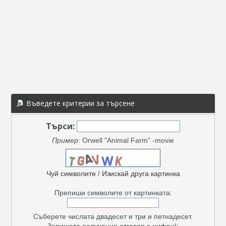
Въведете критерии за търсене
Търси:
Пример:
Orwell "Animal Farm" -movie
Чуй символите
/
Изискай друга картинка
Препиши символите от картинката:
Съберете числата двадесет и три и петнадесет.