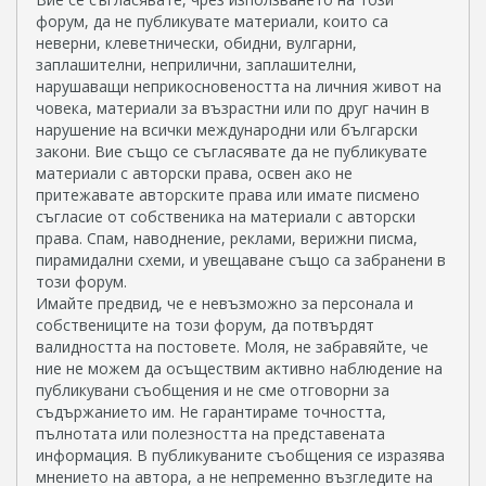
форум, да не публикувате материали, които са
неверни, клеветнически, обидни, вулгарни,
заплашителни, неприлични, заплашителни,
нарушаващи неприкосновеността на личния живот на
човека, материали за възрастни или по друг начин в
нарушение на всички международни или български
закони. Вие също се съгласявате да не публикувате
материали с авторски права, освен ако не
притежавате авторските права или имате писмено
съгласие от собственика на материали с авторски
права. Спам, наводнение, реклами, верижни писма,
пирамидални схеми, и увещаване също са забранени в
този форум.
Имайте предвид, че е невъзможно за персонала и
собствениците на този форум, да потвърдят
валидността на постовете. Моля, не забравяйте, че
ние не можем да осъществим активно наблюдение на
публикувани съобщения и не сме отговорни за
съдържанието им. Не гарантираме точността,
пълнотата или полезността на представената
информация. В публикуваните съобщения се изразява
мнението на автора, а не непременно възгледите на