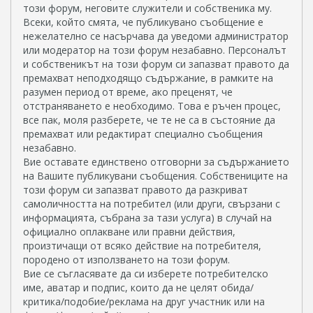
този форум, неговите служители и собственика му.
Всеки, който смята, че публикувано съобщение е
нежелателно се насърчава да уведоми администратор
или модератор на този форум незабавно. Персоналът
и собственикът на този форум си запазват правото да
премахват неподходящо съдържание, в рамките на
разумен период от време, ако преценят, че
отстраняването е необходимо. Това е ръчен процес,
все пак, моля разберете, че те не са в състояние да
премахват или редактират специално съобщения
незабавно.
Вие оставате единствено отговорни за съдържанието
на Вашите публикувани съобщения. Собствениците на
този форум си запазват правото да разкриват
самоличността на потребител (или други, свързани с
информацията, събрана за тази услуга) в случай на
официално оплакване или правни действия,
произтичащи от всяко действие на потребителя,
породено от използването на този форум.
Вие се съгласявате да си изберете потребителско
име, аватар и подпис, които да не целят обида/
критика/подобие/реклама на друг участник или на