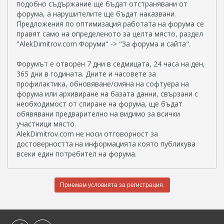
подобно съдържание ще бъдат отстранявани от
форума, а нарушителите ще бъдат наказвани.
Предложения по оптимизация работата на форума се
правят само на определеното за целта място, раздел
"AlekDimitrov.com Форуми" -> "За форума и сайта".
Форумът е отворен 7 дни в седмицата, 24 часа на ден,
365 дни в годината. Дните и часовете за
профилактика, обновяване/смяна на софтуера на
форума или архивиране на базата данни, свързани с
необходимост от спиране на форума, ще бъдат
обявявани предварително на видимо за всички
участници място.
AlekDimitrov.com не носи отговорност за
достоверността на информацията която публикува
всеки един потребител на форума.