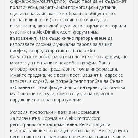
фирма/форум/сайт/(друго), също така да не съдържат
политически, расистки или порнографски детайли,
сцени на насилие, както и образи на обществено
познати личности (по последното се допускат
изключения, ако никой администратор/модератор или
участник на AlekDimitrov.com форум няма
възражения). Ние също силно препоръчваме да
използвате сложна и уникална парола за вашия
профил, за предотвратяване на кражби.
След като се регистрирате и влезете в този форум, ще
можете да попълните подробен профил. Ваша
отговорност е да представите точна информация.
Имайте предвид, че с всеки пост, Вашият IP адрес се
записва, в случай, че потребителят трябва да бъдат
забранен от този форум, или от интернет доставчика
му. Това ще се случи, само в случай на сериозно
нарушение на това споразумение.
Условия, препоръки и важна информация
За писане във форума на AlekDimitrov.com
регистрацията е задължителна. Регистрацията
изисква наличие на валиден e-mail адрес. Не се допуска
регистриране на двама или повече участници с един e-