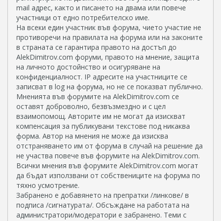
mail aдрес, както и писането на двама или повече
участници от едно потребителско име.
На всеки един участник във форума, чието участие не
противоречи на правилата на форума или на законите
в страната се гарантира правото на достъп до
AlekDimitrov.com форуми, правото на мнение, защита
на личното достойнство и осигуряване на
конфиденциалност. IP адресите на участниците се
записват в log на форума, но не се показват публично.
Мненията във форумите на AlekDimitrov.com се
оставят доброволно, безвъзмездно и с цел
взаимопомощ. Авторите им не могат да изискват
компенсация за публикувани текстове под никаква
форма. Автор на мнения не може да изисква
отстраняването им от форума в случай на решение да
не участва повече във форумите на AlekDimitrov.com.
Всички мнения във форумите AlekDimitrov.com могат
да бъдат използвани от собствениците на форума по
тяхно усмотрение.
Забранено е добавянето на препратки /линкове/ в
подписа /сигнатурата/. Обсъждане на работата на
администратори/модератори е забранено. Теми с