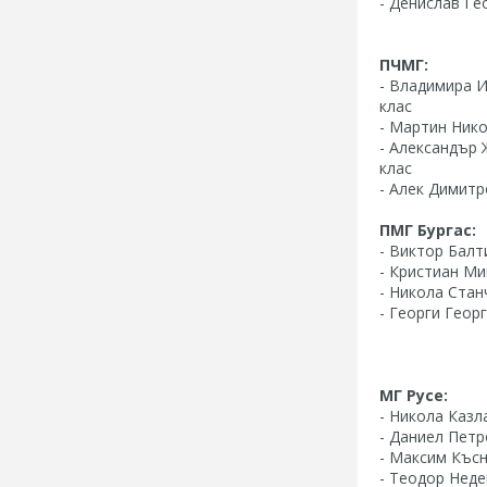
- Денислав Гео
ПЧМГ:
- Владимира И
клас
- Мартин Нико
- Александър 
клас
- Алек Димитро
ПМГ Бургас:
- Виктор Балт
- Кристиан Ми
- Никола Стан
- Георги Георг
МГ Русе:
- Никола Казл
- Даниел Петр
- Максим Късн
- Теодор Неде