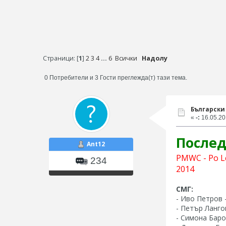
Страници: [
1
]
2
3
4
...
6
Всички
Надолу
0 Потребители и 3 Гости преглежда(т) тази тема.
Български 
«
-:
16.05.20
Послед
Ant12
PMWC - Po L
234
2014
СМГ:
- Иво Петров -
- Петър Лангов
- Симона Баро