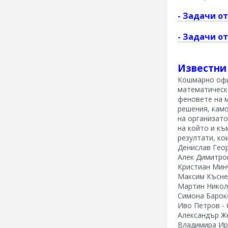
- Задачи о
- Задачи о
Известни
Кошмарно офиц
математическа
феновете на м
решения, камо
на организато
на който и къ
резултати, ко
Денислав Геор
Алек Димитров
Кристиан Минч
Максим Къснед
Мартин Никол
Симона Бароко
Иво Петров - 
Александър Же
Владимира Ири