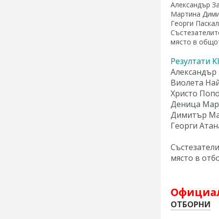
Александър За
Мартина Димит
Георги Паскал
Състезателите
място в общот
Резултати KI
Александър Ч
Виолета Най
Христо Попов
Деница Марк
Димитър Ма
Георги Атан
Състезатели
място в отб
Официал
ОТБОРНИ