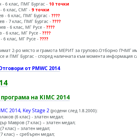
 - 6 клас, ПМГ Бургас -
10 точки
- 6 клас, СМГ -
9 точки
в - 6 клас, ПМГ Бургас -
????
ев - 7 клас, ПМГ Бургас -
????
ев - 6 клас, МГ Русе -
????
 - 6 клас, МГ Русе -
????
- 6 клас, МГ Русе -
????
имат 2-ро място и грамота МЕРИТ за групово.Отборно ПЧМГ им
се и ПМГ Бургас - според наличната към момента информация с
 Отговори от PMWC 2014
14
програма на KIMC 2014
MC 2014, Key Stage 2
(родени след 1.8.2000):
аков (6 клас) - златен медал;
ър Мавров (7 клас) – златен медал;
(7 клас) – златен медал;
7 клас) – сребърен медал;