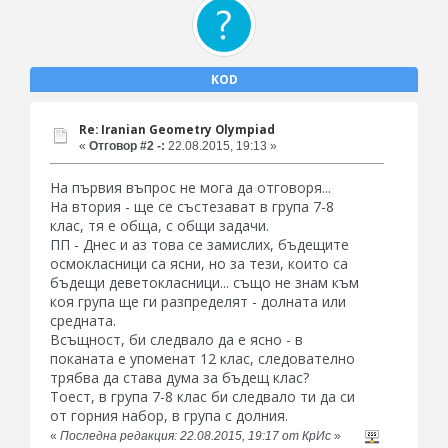
KOD
Re: Iranian Geometry Olympiad
«
Отговор #2 -:
22.08.2015, 19:13 »
На първия въпрос не мога да отговоря...
На втория - ще се състезават в група 7-8
клас, тя е обща, с общи задачи.
ПП - Днес и аз това се замислих, бъдещите
осмокласници са ясни, но за тези, които са
бъдещи деветокласници... също не знам към
коя група ще ги разпределят - долната или
средната.
Всъщност, би следвало да е ясно - в
поканата е упоменат 12 клас, следователно
трябва да става дума за бъдещ клас?
Тоест, в група 7-8 клас би следвало ти да си
от горния набор, в група с долния.
«
Последна редакция: 22.08.2015, 19:17 от КрИс
»