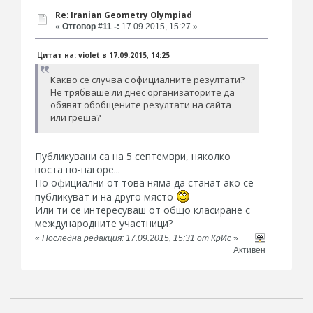
Re: Iranian Geometry Olympiad
«
Отговор #11 -:
17.09.2015, 15:27 »
Цитат на: violet в 17.09.2015, 14:25
Какво се случва с официалните резултати?
Не трябваше ли днес организаторите да
обявят обобщените резултати на сайта
или греша?
Публикувани са на 5 септември, няколко
поста по-нагоре...
По официални от това няма да станат ако се
публикуват и на друго място
Или ти се интересуваш от общо класиране с
международните участници?
«
Последна редакция: 17.09.2015, 15:31 от КрИс
»
Активен