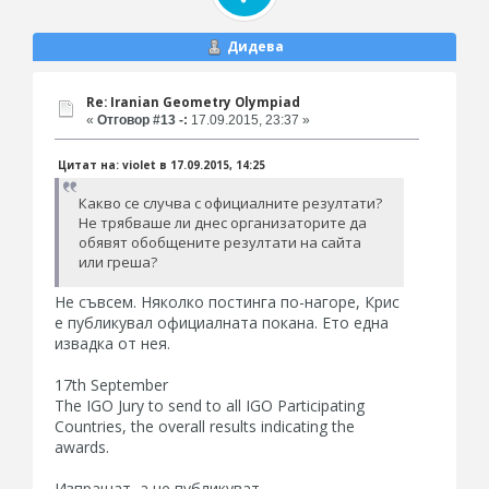
Дидева
Re: Iranian Geometry Olympiad
«
Отговор #13 -:
17.09.2015, 23:37 »
Цитат на: violet в 17.09.2015, 14:25
Какво се случва с официалните резултати?
Не трябваше ли днес организаторите да
обявят обобщените резултати на сайта
или греша?
Не съвсем. Няколко постинга по-нагоре, Крис
е публикувал официалната покана. Ето една
извадка от нея.
17th September
The IGO Jury to send to all IGO Participating
Countries, the overall results indicating the
awards.
Изпращат, а не публикуват.