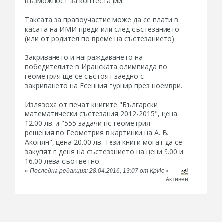
възможност за контестации.
Таксата за правоучастие може да се плати в
касата на ИМИ преди или след състезанието
(или от родител по време на състезанието).
Закриването и награждаването на
победителите в Иранската олимпиада по
геометрия ще се състоят заедно с
закриването на Есенния турнир през ноември.
Излязоха от печат книгите "Български
математически състезания 2012-2015", цена
12.00 лв. и "555 задачи по геометрия -
решения по Геометрия в картинки на А. В.
Акопян", цена 20.00 лв. Тези книги могат да се
закупят в деня на състезанието на цени 9.00 и
16.00 лева съответно.
«
Последна редакция: 28.04.2016, 13:07 от КрИс
»
Активен