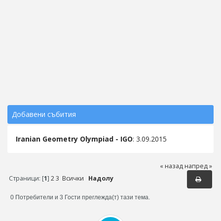
Добавени събития
Iranian Geometry Olympiad - IGO
: 3.09.2015
« назад
напред »
Страници: [
1
]
2
3
Всички
Надолу
0 Потребители и 3 Гости преглежда(т) тази тема.