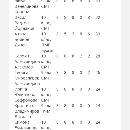
Люба
9 клас,
8
8
8
6
3
33
Венелинова
СМГ
Конова
Васил
10
8
8
8
0
8
32
Радков
клас,
Йорданов
СМГ
Атанас
10
8
5
3
8
6
30
Боянов
клас,
Динев
ПМГ
Бургас
Калоян
10
8
8
8
2
2
28
Александров
клас,
Алексиев
СМГ
Георги
9 клас,
8
8
8
0
2
26
Мирославов
СМГ
Александров
Ирина
10
8
8
8
0
0
24
Юлианова
клас,
Софронова
СМГ
Кристиян
9 клас,
8
8
8
0
0
24
Владимиров
ПЧМГ
Василев
Симона
10
8
8
8
0
0
24
Емилиянова
клас,