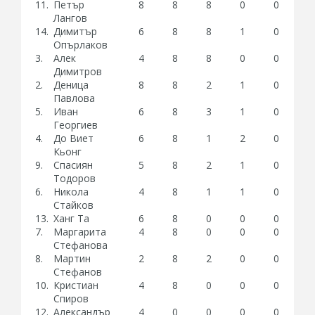
11.
Петър
8
8
8
0
0
24
Лангов
14.
Димитър
6
8
8
1
0
23
Опърлаков
3.
Алек
4
8
8
0
0
20
Димитров
2.
Деница
8
8
2
1
0
19
Павлова
5.
Иван
6
8
3
1
0
18
Георгиев
4.
До Виет
6
8
1
2
0
17
Кьонг
9.
Спасиян
5
8
2
1
0
16
Тодоров
6.
Никола
4
8
1
1
0
14
Стайков
13.
Ханг Та
6
8
0
0
0
14
7.
Маргарита
4
8
0
0
0
12
Стефанова
8.
Мартин
2
8
2
0
0
12
Стефанов
10.
Кристиан
4
8
0
0
0
12
Спиров
12.
Александър
4
0
0
0
0
4