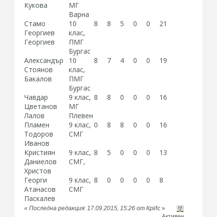
Кукова
МГ
Варна
Стамо
10
8
8
5
0
0
21
Георгиев
клас,
Георгиев
ПМГ
Бургас
Александър
10
8
7
4
0
0
19
Стоянов
клас,
Бакалов
ПМГ
Бургас
Чавдар
9 клас,
8
8
0
0
0
16
Цветанов
МГ
Лалов
Плевен
Пламен
9 клас,
0
8
8
0
0
16
Тодоров
СМГ
Иванов
Кристиян
9 клас,
8
5
0
0
0
13
Даниелов
СМГ,
Христов
Георги
9 клас,
8
0
0
0
0
8
Атанасов
СМГ
Паскалев
«
Последна редакция: 17.09.2015, 15:26 от КрИс
»
Активен