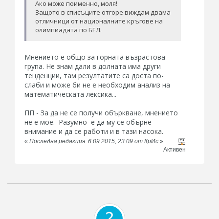
Ако може поименно, моля!
Защото в списъците отгоре виждам двама
отличници от националните кръгове на
олимпиадата по БЕЛ.
Мнението е общо за горната възрастова
група. Не знам дали в долната има други
тенденции, там резултатите са доста по-
слаби и може би не е необходим анализ на
математическата лексика...
ПП - За да не се получи объркване, мнението
не е мое. Разумно е да му се обърне
внимание и да се работи и в тази насока.
«
Последна редакция: 6.09.2015, 23:09 от КрИс
»
Активен