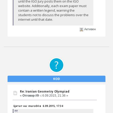
until the IGO Jury posts them on the IGO
website. Additionally, each exam paper must
contain a written legend, warning the
students not to discuss the problems over the
internet until that date.
Активен
KOD
Re: Iranian Geometry Olympiad
«
Отговор #9 -:
6.09.2015, 21:36 »
Цитат на: muro04 в 6.09.2015, 17:34