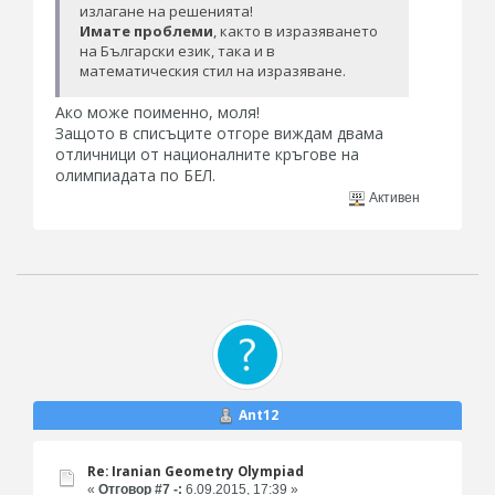
излагане на решенията!
Имате проблеми
, както в изразяването
на Български език, така и в
математическия стил на изразяване.
Ако може поименно, моля!
Защото в списъците отгоре виждам двама
отличници от националните кръгове на
олимпиадата по БЕЛ.
Активен
Ant12
Re: Iranian Geometry Olympiad
«
Отговор #7 -:
6.09.2015, 17:39 »