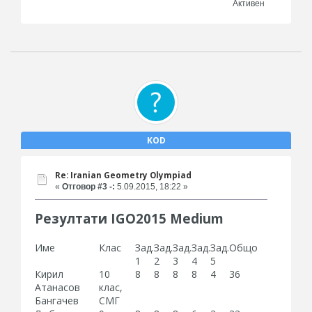
Активен
KOD
Re: Iranian Geometry Olympiad
«
Отговор #3 -:
5.09.2015, 18:22 »
Резултати IGO2015 Medium
Име
Клас
Зад.
Зад.
Зад.
Зад.
Зад.
Общо
1
2
3
4
5
Кирил
10
8
8
8
8
4
36
Атанасов
клас,
Бангачев
СМГ