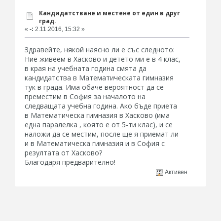
Кандидатстване и местене от един в друг
град.
«
-:
2.11.2016, 15:32 »
Здравейте, някой наясно ли е със следното:
Ние живеем в Хасково и детето ми е в 4 клас,
в края на учебната година смята да
кандидатства в Математическата гимназия
тук в града. Има обаче вероятност да се
преместим в София за началото на
следващата учебна година. Ако бъде приета
в Математическа гимназия в Хасково (има
една паралелка , която е от 5-ти клас), и се
наложи да се местим, после ще я приемат ли
и в Математическа гимназия и в София с
резултата от Хасково?
Благодаря предварително!
Активен