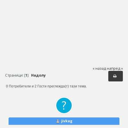
« назад
напред »
Страници: [
1
]
Надолу
0 Потребители и 2 Гости преглежда(т) тази тема.
jivkag