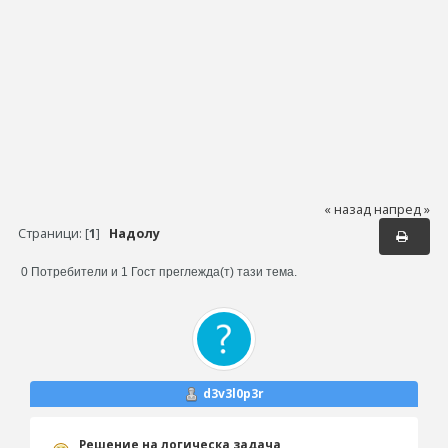
« назад
напред »
Страници: [
1
]
Надолу
0 Потребители и 1 Гост преглежда(т) тази тема.
d3v3l0p3r
Решение на логическа задача