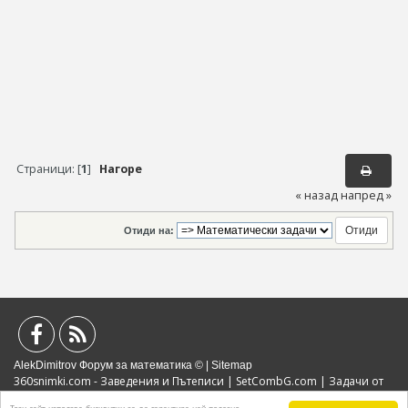
Страници: [
1
]
Нагоре
« назад
напред »
Отиди на:
AlekDimitrov Форум за математика © |
Sitemap
360snimki.com - Заведения и Пътеписи
|
SetCombG.com
|
Задачи от
Математически Състезания
|
Портал за образование
|
Политика за
Този сайт използва бисквитки за да гарантира най-полезно