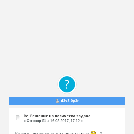
d3v3l0p3r
Re: Решение на логическа задача
«
Отговор #1 -:
16.03.2017, 17:12 »
Колеги, никои ли няма някаква идея
:-?