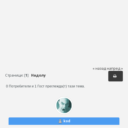
« назад
напред »
Страници: [
1
]
Надолу
0 Потребители и 1 Гост преглежда(т) тази тема.
kod