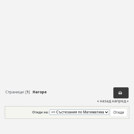
Страници: [
1
]
Нагоре
« назад
напред »
Отиди на: