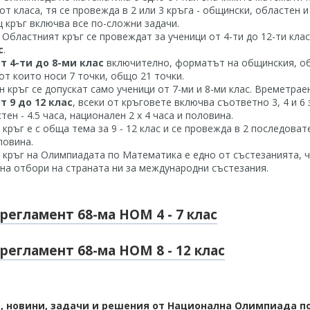
от класа, тя се провежда в 2 или 3 кръга - общински, областен и
 кръг включва все по-сложни задачи.
Областният кръг се провеждат за ученици от 4-ти до 12-ти клас
с
.
т 4-ти до 8-ми клас
включително, форматът на общинския, обл
 от които носи 7 точки, общо 21 точки.
 кръг се допускат само ученици от 7-ми и 8-ми клас. Времетраен
т 9 до 12 клас
, всеки от кръговете включва съответно 3, 4 и 6
стен - 4.5 часа, национален 2 х 4 часа и половина.
кръг е с обща тема за 9 - 12 клас и се провежда в 2 последоват
ловина.
кръг на Олимпиадата по Математика е едно от състезанията, ч
а отбори на страната ни за международни състезания.
регламент 68-ма НОМ 4 - 7 клас
регламент 68-ма НОМ 8 - 12 клас
 новини, задачи и решения от Национална Олимпиада п