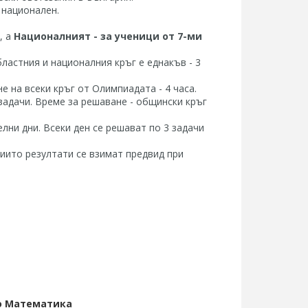
 национален.
, а
Националният - за ученици от 7-ми
астния и националния кръг е еднакъв - 3
е на всеки кръг от Олимпиадата - 4 часа.
 задачи. Време за решаване - общински кръг
елни дни. Всеки ден се решават по 3 задачи
иито резултати се взимат предвид при
о Математика