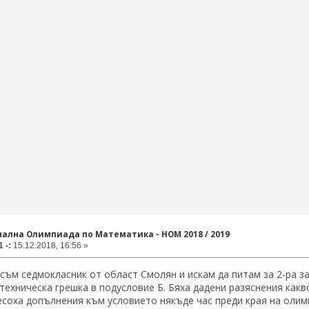
нална Олимпиада по Математика - НОМ 2018 / 2019
 -:
15.12.2018, 16:56 »
 съм седмокласник от област Смолян и искам да питам за 2-ра за
ехническа грешка в подусловие Б. Бяха дадени разяснения какво
есоха допълнения към условието някъде час преди края на олим