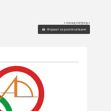
« назад
напред »
Формат за разпечатване