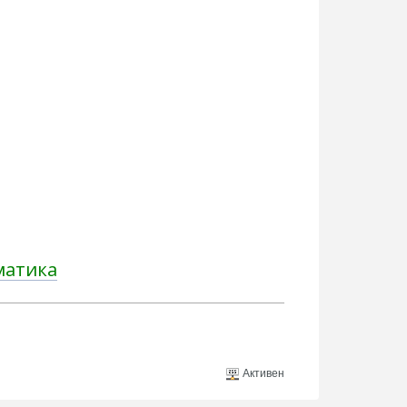
матика
Активен