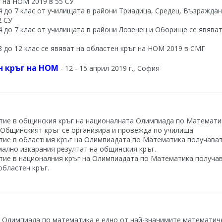
 на НОМ 2019 в 55 СУ
4 до 7 клас от училищата в райони Триадица, Средец, Възраждан
2 СУ
4 до 7 клас от училищата в райони Лозенец и Оборище се явява
8 до 12 клас се явяват на областен кръг на НОМ 2019 в СМГ
 кръг на НОМ
- 12 - 15 април 2019 г., София
тие в общинския кръг на националната Олимпиада по Математик
. Общинският кръг се организира и провежда по училища.
тие в областния кръг на Олимпиадата по Математика получават
ално изкарания резултат на общинския кръг.
тие в националния кръг на Олимпиадата по Математика получава
областен кръг.
 Олимпиада по математика е едно от най-значимите математиче