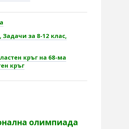
а
 Задачи за 8-12 клас,
ластен кръг на 68-ма
ен кръг
ионална олимпиада