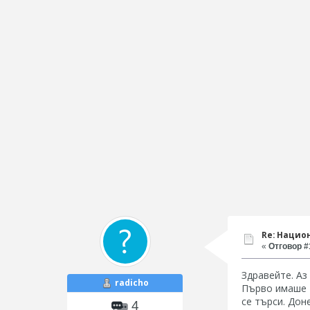
Re: Нацио
«
Отговор #1
Здравейте. Аз
radicho
Първо имаше т
се търси. Дон
4