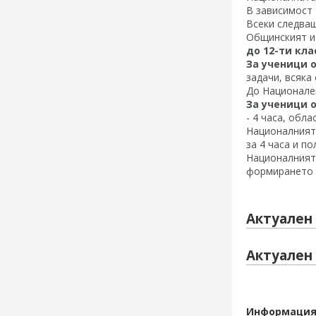
В зависимост 
Всеки следващ
Общинският и 
до 12-ти кла
За ученици о
задачи, всяка
До Национален
За ученици о
- 4 часа, обла
Националният 
за 4 часа и по
Националният 
формирането н
Актуален 
Актуален 
Информация,