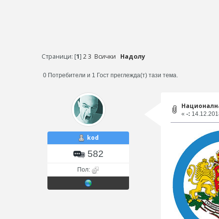
Страници: [
1
]
2
3
Всички
Надолу
0 Потребители и 1 Гост преглежда(т) тази тема.
Национална
«
-:
14.12.2018
kod
582
Пол: