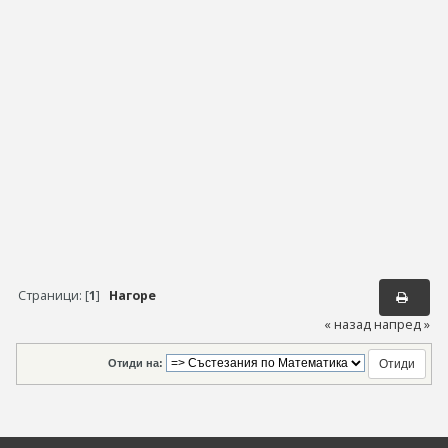
Страници: [
1
]
Нагоре
« назад
напред »
Отиди на: