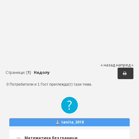
« назад
напред »
Страници: [
1
]
Надолу
0 Потребители и 1 Гост преглежда(т) тази тема.
tanita_2018
Математика без граници