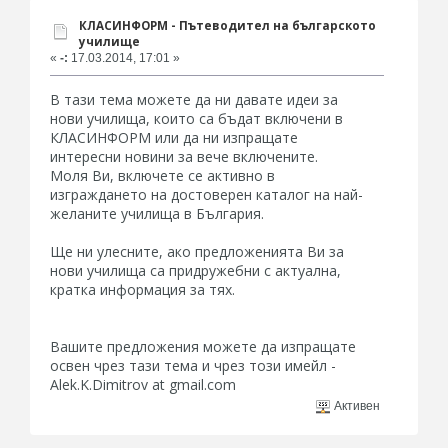
КЛАСИНФОРМ - Пътеводител на българското
училище
«
-:
17.03.2014, 17:01 »
В тази тема можете да ни давате идеи за
нови училища, които са бъдат включени в
КЛАСИНФОРМ или да ни изпращате
интересни новини за вече включените.
Моля Ви, включете се активно в
изграждането на достоверен каталог на най-
желаните училища в България.
Ще ни улесните, ако предложенията Ви за
нови училища са придружебни с актуална,
кратка информация за тях.
Вашите предложения можете да изпращате
освен чрез тази тема и чрез този имейл -
Alek.K.Dimitrov at gmail.com
Активен