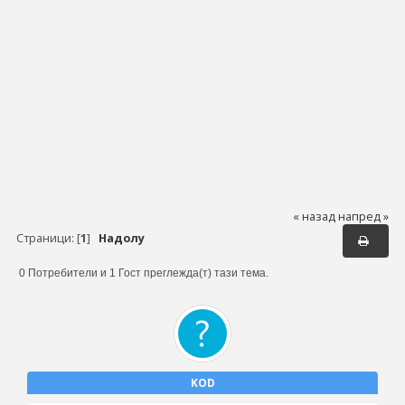
« назад
напред »
Страници: [
1
]
Надолу
0 Потребители и 1 Гост преглежда(т) тази тема.
KOD