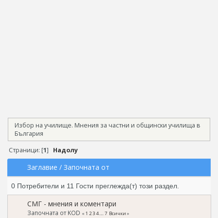
Избор на училище. Мнения за частни и общински училища в
България
Страници: [
1
]
Надолу
Заглавие
/
Започната от
0 Потребители и 11 Гости преглежда(т) този раздел.
СМГ - мнения и коментари
Започната от KOD
«
1
2
3
4
...
7
Всички
»