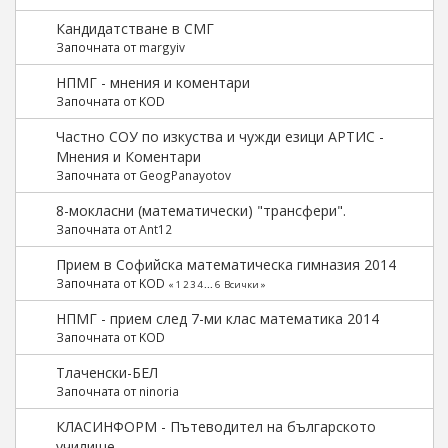
Кандидатстване в СМГ
Започната от
margyiv
НПМГ - мнения и коментари
Започната от KOD
Частно СОУ по изкуства и чужди езици АРТИС -
Мнения и Коментари
Започната от
GeogPanayotov
8-мокласни (математически) "трансфери".
Започната от
Ant12
Прием в Софийска математическа гимназия 2014
Започната от KOD
«
1
2
3
4
...
6
Всички
»
НПМГ - прием след 7-ми клас математика 2014
Започната от KOD
Тлаченски-БЕЛ
Започната от
ninoria
КЛАСИНФОРМ - Пътеводител на българското
училище