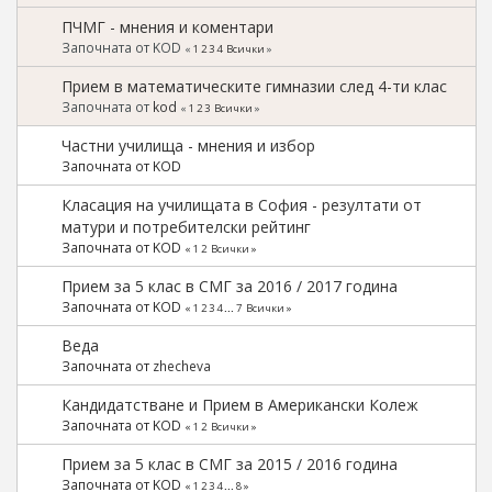
ПЧМГ - мнения и коментари
Започната от KOD
«
1
2
3
4
Всички
»
Прием в математическите гимназии след 4-ти клас
Започната от
kod
«
1
2
3
Всички
»
Частни училища - мнения и избор
Започната от KOD
Класация на училищата в София - резултати от
матури и потребителски рейтинг
Започната от KOD
«
1
2
Всички
»
Прием за 5 клас в СМГ за 2016 / 2017 година
Започната от KOD
«
1
2
3
4
...
7
Всички
»
Веда
Започната от
zhecheva
Кандидатстване и Прием в Американски Колеж
Започната от KOD
«
1
2
Всички
»
Прием за 5 клас в СМГ за 2015 / 2016 година
Започната от KOD
«
1
2
3
4
...
8
»