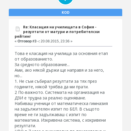
KOD
Re: Класация на училищата в София -
резултати от матури и потребителски
рейтинг
«
Отговор #3 -:
20.08.2015, 23:36 »
Това е класация на училища за основния етап
от образованието.
За средното образование...
Ами, ако някой държи ще направя и за него,
но...
1. Не съм събирал резултати за тях през
годините, някой трябва да ми прати.
2 По-важното. Системата на организация на
ДЗИ е трудна за реално оценяване.
Набиваш ученици от математическа гимназия
на задължителен изпит по БЕЛ. В същото
време не ги задължаваш с изпит по
математика. Изкривена система, с изкривени
резултати.