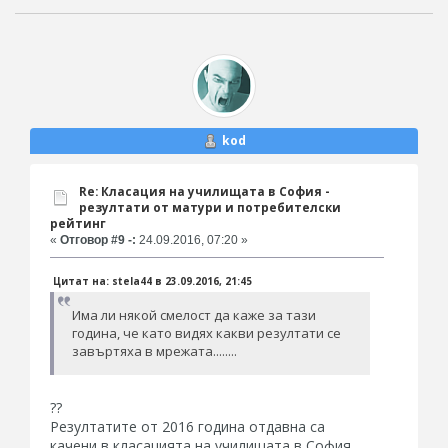
kod
Re: Класация на училищата в София -
резултати от матури и потребителски
рейтинг
«
Отговор #9 -:
24.09.2016, 07:20 »
Цитат на: stela44 в 23.09.2016, 21:45
Има ли някой смелост да каже за тази
година, че като видях какви резултати се
завъртяха в мрежата........
??
Резултатите от 2016 година отдавна са
качени в класацията на училищата в София...