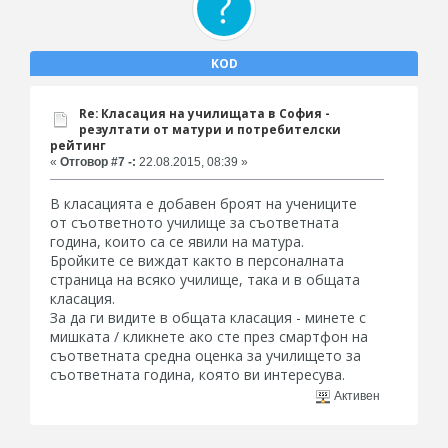
KOD
Re: Класация на училищата в София -
резултати от матури и потребителски
рейтинг
«
Отговор #7 -:
22.08.2015, 08:39 »
В класацията е добавен броят на учениците
от съответното училище за съответната
година, които са се явили на матура.
Бройките се виждат както в персоналната
страница на всяко училище, така и в общата
класация.
За да ги видите в общата класация - минете с
мишката / кликнете ако сте през смартфон на
съответната средна оценка за училището за
съответната година, която ви интересува.
Активен