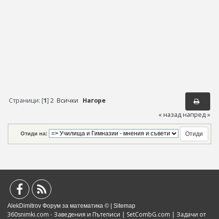
Страници: [
1
]
2
Всички
Нагоре
« назад
напред »
Отиди на:
AlekDimitrov Форум за математика © |
Sitemap
360snimki.com - Заведения и Пътеписи
|
SetCombG.com
|
Задачи от