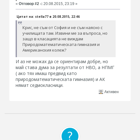
«
Отговор #2 -:
20.08.2015, 23:19 »
Цитат на: stella77 в 20.08.2015, 22:46
Крис, не съм от София и не съм наясно с
училищата там. Извини ме за въпроса, но
защо в класацията не виждам
Природоматематическата гимназия и
Американския колеж?
И аз не можах да се ориентирам добре, но
май става дума за резултати от НВО, а НПМГ
( ако тях имаш предвид като
природоматематическата гимназия) и АК
нямат седмокласници.
Активен