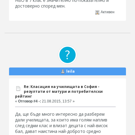
НВО в 7 клас е значително по-показателно и
достоверно според мен.
Активен
leila
Re: Класация на училищата в София -
резултати от матури и потребителски
рейтинг
«
Отговор #4 -:
21.08.2015, 13:57 »
Да, ще бъде много интересно да разберем
дали училищата, за които има голям наплив
след седми клас и влизат децата с най-висок
бал, дават наистина най-доброто средно