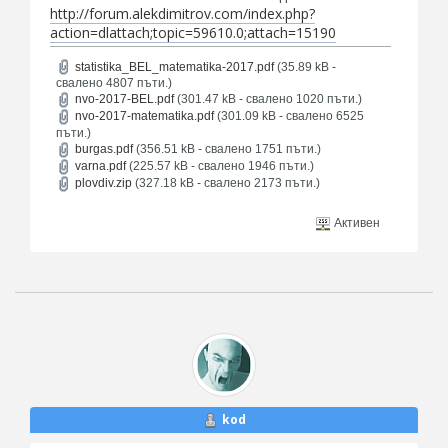
http://forum.alekdimitrov.com/index.php?
action=dlattach;topic=59610.0;attach=15190
statistika_BEL_matematika-2017.pdf
(35.89 kB -
свалено 4807 пъти.)
nvo-2017-BEL.pdf
(301.47 kB - свалено 1020 пъти.)
nvo-2017-matematika.pdf
(301.09 kB - свалено 6525
пъти.)
burgas.pdf
(356.51 kB - свалено 1751 пъти.)
varna.pdf
(225.57 kB - свалено 1946 пъти.)
plovdiv.zip
(327.18 kB - свалено 2173 пъти.)
Активен
kod