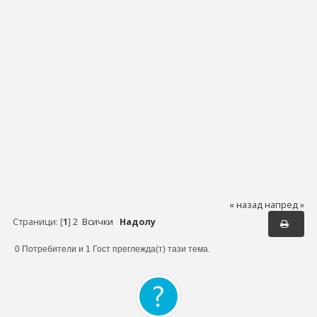
« назад
напред »
Страници: [
1
]
2
Всички
Надолу
0 Потребители и 1 Гост преглежда(т) тази тема.