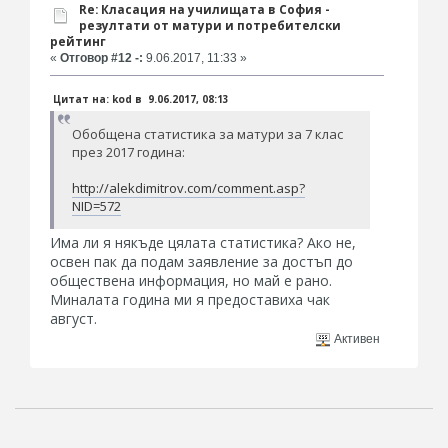
Re: Класация на училищата в София -
резултати от матури и потребителски
рейтинг
«
Отговор #12 -:
9.06.2017, 11:33 »
Цитат на: kod в 9.06.2017, 08:13
Обобщена статистика за матури за 7 клас
през 2017 година:
http://alekdimitrov.com/comment.asp?
NID=572
Има ли я някъде цялата статистика? Ако не,
освен пак да подам заявление за достъп до
обществена информация, но май е рано.
Миналата година ми я предоставиха чак
август.
Активен