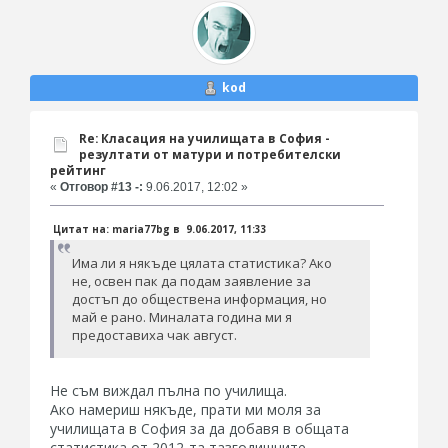
kod
Re: Класация на училищата в София -
резултати от матури и потребителски
рейтинг
«
Отговор #13 -:
9.06.2017, 12:02 »
Цитат на: maria77bg в 9.06.2017, 11:33
Има ли я някъде цялата статистика? Ако
не, освен пак да подам заявление за
достъп до обществена информация, но
май е рано. Миналата година ми я
предоставиха чак август.
Не съм виждал пълна по училища.
Ако намериш някъде, прати ми моля за
училищата в София за да добавя в общата
статистика от 2012-та тазгодишните