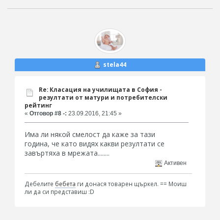
stela44
Re: Класация на училищата в София -
резултати от матури и потребителски
рейтинг
«
Отговор #8 -:
23.09.2016, 21:45 »
Има ли някой смелост да каже за тази
година, че като видях какви резултати се
завъртяха в мрежата........
Активен
Дебелите
бебета
ги донася товарен щъркел. == Моиш
ли да си представиш :D