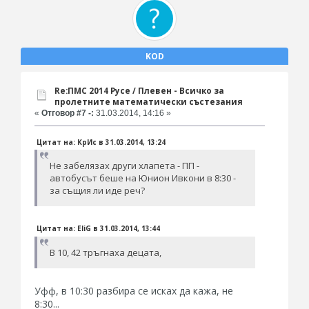
KOD
Re:ПМС 2014 Русе / Плевен - Всичко за
пролетните математически състезания
«
Отговор #7 -:
31.03.2014, 14:16 »
Цитат на: КрИс в 31.03.2014, 13:24
Не забелязах други хлапета - ПП -
автобусът беше на Юнион Ивкони в 8:30 -
за същия ли иде реч?
Цитат на: EliG в 31.03.2014, 13:44
В 10, 42 тръгнаха децата,
Уфф, в 10:30 разбира се исках да кажа, не
8:30...