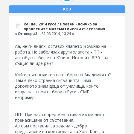
KOD
Re:ПМС 2014 Русе / Плевен - Всичко за
пролетните математически състезания
«
Отговор #3 -:
31.03.2014, 13:24 »
Аа, не ги видях, оставих хлапето и хукнах на
работа. Не забелязах други хлапета - ПП -
автобусът беше на Юнион Ивкони в 8:30 - за
същия ли иде реч?
Кой е ръководител на отбора на Академията?
Там е леко странна ситуацията - има
доколкото знам деца от училища, които
изпращат свои отбори в Русе - СМГ
например...
ПП - При нас според мен отиваме към леко
пренасищане от състезания.
Аз съм поставил за задача - добро
представяне на контролата за Хонг Конг, а