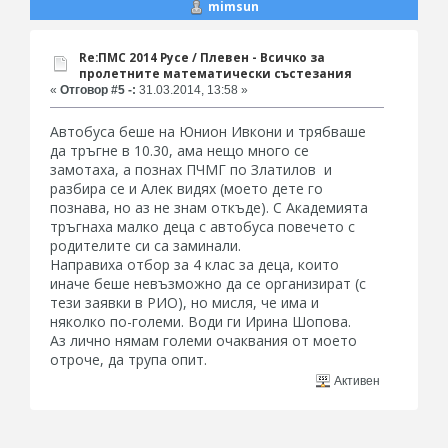
mimsun
Re:ПМС 2014 Русе / Плевен - Всичко за
пролетните математически състезания
«
Отговор #5 -:
31.03.2014, 13:58 »
Автобуса беше на Юнион Ивкони и трябваше
да тръгне в 10.30, ама нещо много се
замотаха, а познах ПЧМГ по Златилов и
разбира се и Алек видях (моето дете го
познава, но аз не знам откъде). С Академията
тръгнаха малко деца с автобуса повечето с
родителите си са заминали.
Направиха отбор за 4 клас за деца, които
иначе беше невъзможно да се организират (с
тези заявки в РИО), но мисля, че има и
няколко по-големи. Води ги Ирина Шопова.
Аз лично нямам големи очаквания от моето
отроче, да трупа опит.
Активен