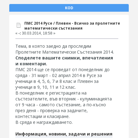
KOD
ПМС 2014 Русе / Плевен - Всичко за пролетните
математически състезания
«
-:
30.03.2014, 18:58 »
Тема, в която заедно да проследим
Пролетните Математически Състезания 2014.
Споделете вашите снимки, впечатления
и коментари.
ПМС 2014 ще се проведат от понеделник до
сряда - 31 март - 02 април 2014 в Русе за
ученици в 4, 5, 6, 7 и 8 клас и Плевен за
ученици в 9, 10, 11 и 12 клас.
В понеделник е регистрацията на
състезателите, във вторник - кулуминацията
от 9 часа - самото състезание, а по-късно
през деня - проверка на задачите,
контестации и класиране.
В сряда е награждаването.
Информация, новини, задачи и решения