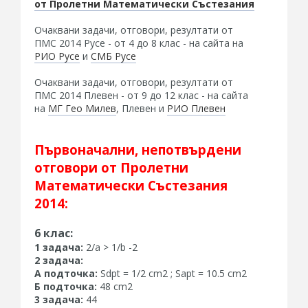
от Пролетни Математически Състезания
Очаквани задачи, отговори, резултати от
ПМС 2014 Русе - от 4 до 8 клас - на сайта на
РИО Русе
и
СМБ Русе
Очаквани задачи, отговори, резултати от
ПМС 2014 Плевен - от 9 до 12 клас - на сайта
на
МГ Гео Милев
, Плевен и
РИО Плевен
Първоначални, непотвърдени
отговори от Пролетни
Математически Състезания
2014:
6 клас:
1 задача:
2/a > 1/b -2
2 задача:
А подточка:
Sdpt = 1/2 cm2 ; Sapt = 10.5 cm2
Б подточка:
48 cm2
3 задача:
44