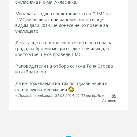
6-класника и 6-ма 7-класника.
Миналата година представянето на ПЧМГ на
ПМС не беше от най-запомнящите се, ще
видим дали 2014 ще донесе нещо повече за
училището.
Децата ще са настанени в хотел в центъра на
града, на броени метри от двете училища, в
които утре ще се проведе ПМС.
Ръководители на отбора са г-жа Таня Стоева
и г-н Златилов.
Да им пожелаем и на тях по-здрави нерви и
по-послушна менажерия
«
Последна редакция: 31.03.2014, 11:22 от КрИс
»
Активен