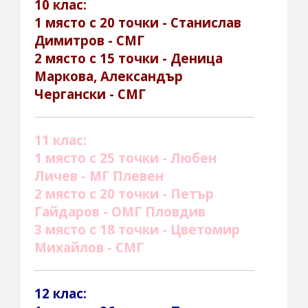
10 клас:
1 място с 20 точки - Станислав
Димитров - СМГ
2 място с 15 точки - Деница
Маркова, Александър
Чергански - СМГ
11 клас:
1 място с 25 точки - Любен
Личев - МГ Плевен
2 място с 20 точки - Петър
Гайдаров - ОМГ Пловдив
3 място с 18 точки - Цветомир
Михайлов - СМГ
12 клас: