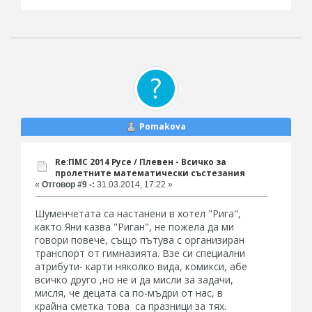
Pomakova
Re:ПМС 2014 Русе / Плевен - Всичко за
пролетните математически състезания
«
Отговор #9 -:
31.03.2014, 17:22 »
Шуменчетата са настанени в хотел "Рига",
както Яни казва "Риган", не пожела да ми
говори повече, също пътува с организиран
транспорт от гимназията. Взе си специални
атрибути- карти няколко вида, комикси, абе
всичко друго ,но не и да мисли за задачи,
мисля, че децата са по-мъдри от нас, в
крайна сметка това са празници за тях.