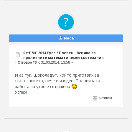
Neda
Re:ПМС 2014 Русе / Плевен - Всичко за
пролетните математически състезания
«
Отговор #6 -:
31.03.2014, 13:58 »
И аз тук. Шоколадът, който приготвих за
състезанието, вече е изяден. Половината
работа за утре е свършена
Успех!
Активен