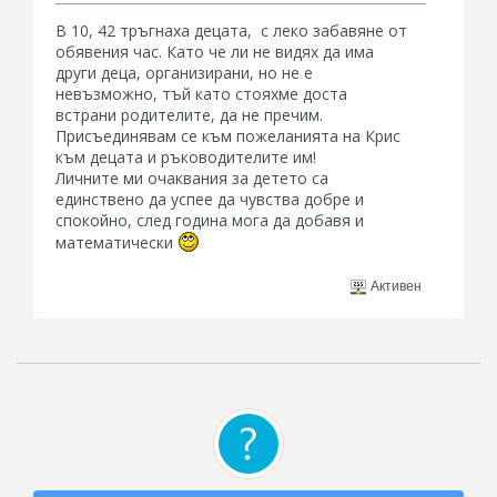
В 10, 42 тръгнаха децата, с леко забавяне от
обявения час. Като че ли не видях да има
други деца, организирани, но не е
невъзможно, тъй като стояхме доста
встрани родителите, да не пречим.
Присъединявам се към пожеланията на Крис
към децата и ръководителите им!
Личните ми очаквания за детето са
единствено да успее да чувства добре и
спокойно, след година мога да добавя и
математически
Активен