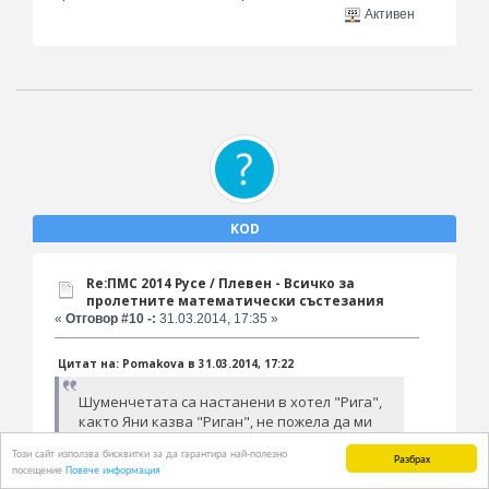
Активен
KOD
Re:ПМС 2014 Русе / Плевен - Всичко за
пролетните математически състезания
«
Отговор #10 -:
31.03.2014, 17:35 »
Цитат на: Pomakova в 31.03.2014, 17:22
Шуменчетата са настанени в хотел "Рига",
както Яни казва "Риган", не пожела да ми
говори повече, също пътува с
Този сайт използва бисквитки за да гарантира най-полезно
Разбрах
организиран транспорт от гимназията.
посещение
Повече информация
Взе си специални атрибути- карти няколко