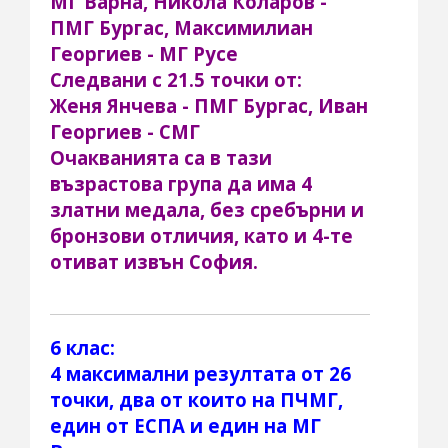
МГ Варна, Никола Коларов -
ПМГ Бургас, Максимилиан
Георгиев - МГ Русе
Следвани с 21.5 точки от:
Женя Янчева - ПМГ Бургас, Иван
Георгиев - СМГ
Очакванията са в тази
възрастова група да има 4
златни медала, без сребърни и
бронзови отличия, като и 4-те
отиват извън София.
6 клас:
4 максимални резултата от 26
точки, два от които на ПЧМГ,
един от ЕСПА и един на МГ