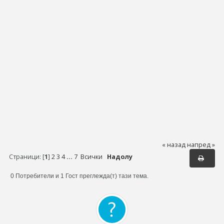
« назад
напред »
Страници: [
1
]
2
3
4
...
7
Всички
Надолу
0 Потребители и 1 Гост преглежда(т) тази тема.