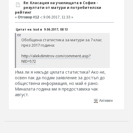
Re: Класация на училищата в София -
резултати от матури и потребителски
рейтинг
«
Отговор #12 -:
9.06.2017, 11:33 »
Цитат на: kod в 9.06.2017, 08:13
Обобщена статистика за матури за 7 клас
през 2017 година:
http://alekdimitrov.com/comment.asp?
NID=572
Има ли я някъде цялата статистика? Ако не,
освен пак да подам заявление за достъп до
обществена информация, но май е рано.
Миналата година ми я предоставиха чак
август.
Активен