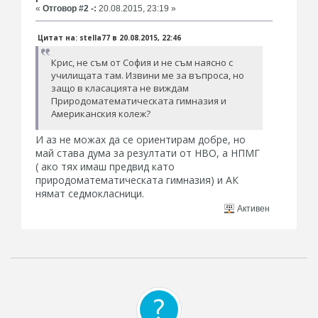
«
Отговор #2 -:
20.08.2015, 23:19 »
Цитат на: stella77 в 20.08.2015, 22:46
Крис, не съм от София и не съм наясно с
училищата там. Извини ме за въпроса, но
защо в класацията не виждам
Природоматематическата гимназия и
Американския колеж?
И аз не можах да се ориентирам добре, но
май става дума за резултати от НВО, а НПМГ
( ако тях имаш предвид като
природоматематическата гимназия) и АК
нямат седмокласници.
Активен