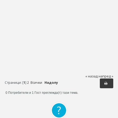
« назад
напред »
Страници: [
1
]
2
Всички
Надолу
0 Потребители и 1 Гост преглежда(т) тази тема.