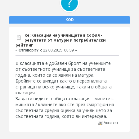
KOD
Re: Класация на училищата в София -
резултати от матури и потребителски
рейтинг
«
Отговор #7 -:
22.08.2015, 08:39 »
В класацията е добавен броят на учениците
от съответното училище за съответната
година, които са се явили на матура.
Бройките се виждат както в персоналната
страница на всяко училище, така и в общата
класация.
За да ги видите в общата класация - минете с
мишката / кликнете ако сте през смартфон на
съответната средна оценка за училището за
съответната година, която ви интересува.
Активен