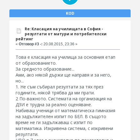
KOD
Re: Класация на училищата в София -
резултати от матури и потребителски
рейтинг
«
Отговор #3 -:
20.08.2015, 23:36 »
Това е класация на училища за основния етап
от образованието.
За средното образование...
Ами, ако някой държи ще направя и за него,
но...
1. Не съм събирал резултати за тях през
годините, някой трябва да ми прати.
2 По-важното. Системата на организация на
ДЗИ е трудна за реално оценяване.
Набиваш ученици от математическа гимназия
на задължителен изпит по БЕЛ. В същото
време не ги задължаваш с изпит по
математика. Изкривена система, с изкривени
резултати.