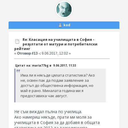
kod
Re: Класация на училищата в София -
резултати от матури и потребителски
рейтинг
«
Отговор #13 -:
9.06.2017, 12:02 »
Цитат на: maria77bg в 9.06.2017, 11:33
Има ли я някъде цялата статистика? Ако
не, освен пак да подам заявление за
достъп до обществена информация, но
май е рано. Миналата година ми я
предоставиха чак август.
Не съм виждал пълна по училища.
Ако намериш някъде, прати ми моля за
училищата в София за да добавя в общата
статистика от 2012-та тазгодишните