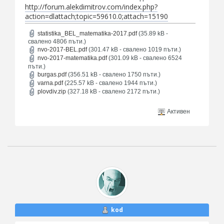
http://forum.alekdimitrov.com/index.php?
action=dlattach;topic=59610.0;attach=15190
statistika_BEL_matematika-2017.pdf
(35.89 kB -
свалено 4806 пъти.)
nvo-2017-BEL.pdf
(301.47 kB - свалено 1019 пъти.)
nvo-2017-matematika.pdf
(301.09 kB - свалено 6524
пъти.)
burgas.pdf
(356.51 kB - свалено 1750 пъти.)
varna.pdf
(225.57 kB - свалено 1944 пъти.)
plovdiv.zip
(327.18 kB - свалено 2172 пъти.)
Активен
kod