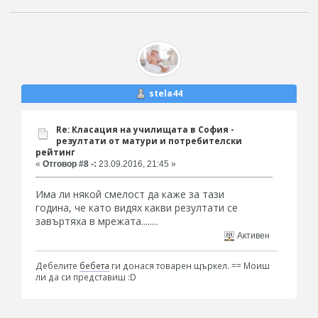
stela44
Re: Класация на училищата в София -
резултати от матури и потребителски
рейтинг
«
Отговор #8 -:
23.09.2016, 21:45 »
Има ли някой смелост да каже за тази
година, че като видях какви резултати се
завъртяха в мрежата........
Активен
Дебелите
бебета
ги донася товарен щъркел. == Моиш
ли да си представиш :D