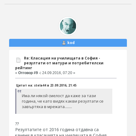
kod
Re: Класация на училищата в София -
резултати от матури и потребителски
рейтинг
«
Отговор #9 -:
24.09.2016, 07:20 »
Цитат на: stela44 в 23.09.2016, 21:45
Има ли някой смелост да каже за тази
година, че като видях какви резултати се
завъртяха в мрежата........
??
Резултатите от 2016 година отдавна са
качени в класацията на училищата в София...