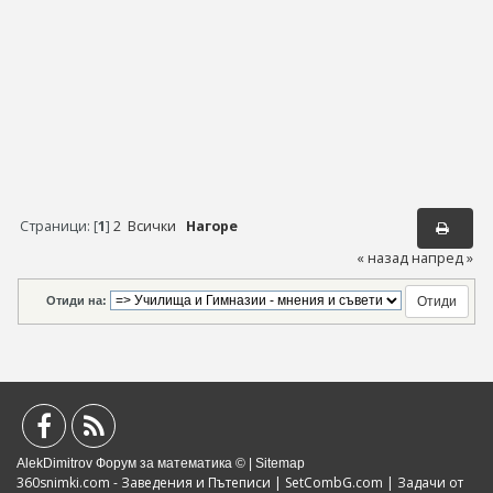
Страници: [
1
]
2
Всички
Нагоре
« назад
напред »
Отиди на:
AlekDimitrov Форум за математика © |
Sitemap
360snimki.com - Заведения и Пътеписи
|
SetCombG.com
|
Задачи от