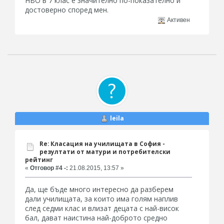
НВО в 7 клас е значително по-показателно и
достоверно според мен.
Активен
leila
Re: Класация на училищата в София -
резултати от матури и потребителски
рейтинг
«
Отговор #4 -:
21.08.2015, 13:57 »
Да, ще бъде много интересно да разберем
дали училищата, за които има голям наплив
след седми клас и влизат децата с най-висок
бал, дават наистина най-доброто средно