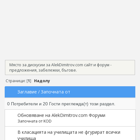
Място за дискусии за AlekDimitrov.com сайт и форум -
предложения, забележки, бъгове.
Страници: [
1
]
Надолу
Заглавие
/
Започната от
0 Потребители и 20 Гости преглежда(т) този раздел.
Обновяване на AlekDimitrov.com Форуми
Започната от KOD
В класацията на училищата не фгурират всички
училища