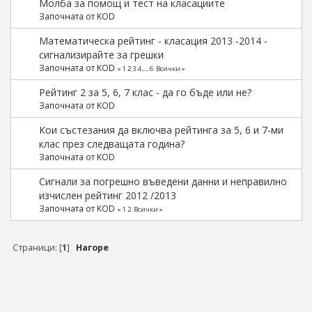
Молба за помощ и тест на класациите
Започната от KOD
Математическа рейтинг - класация 2013 -2014 -
сигнализирайте за грешки
Започната от KOD
«
1
2
3
4
...
6
Всички
»
Рейтинг 2 за 5, 6, 7 клас - да го бъде или не?
Започната от KOD
Кои състезания да включва рейтинга за 5, 6 и 7-ми
клас през следващата година?
Започната от KOD
Сигнали за погрешно въведени данни и неправилно
изчислен рейтинг 2012 /2013
Започната от KOD
«
1
2
Всички
»
Страници: [
1
]
Нагоре